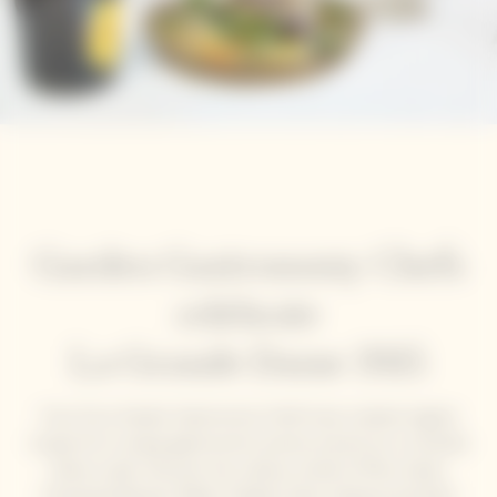
Garden Gastronomy Chefs
celebrate
La Grande Dame 2015
Five of our Garden Gastronomy Chefs have created original
recipes for a unique gastronomic journey around our La Grande
Dame cuvée. Discover the culinary worlds of Mory Sacko,
Emmanuel Renaut, Mattia Trabetti, Dario Cadonau and Kanji