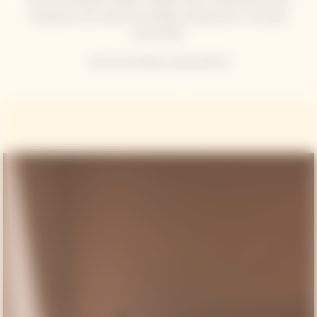
Kobayashi, and create the perfect pairing with La Grande
Dame 2015.
Find your perfect recipe below!