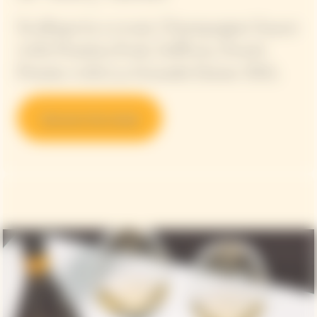
Scallops in a crust, Champagne Sauce
with Passion fruit, Saffron, Sweet
Potato with La Grande Dame 2015.
Discover the recipe