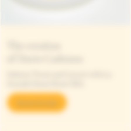
The creation
of Dario Cadonau
Salmon Trout and Carrot with La
Grande Dame Rosé 2015.
Discover the recipe