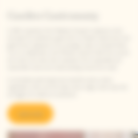
Garden Gastronomy
In 2021, inspiration from Madame Clicquot's audacious vision
and quest for perfection gave birth to Garden Gastronomy, the
gastronomic signature of our prestige cuvée La Grande Dame.
This is a collaboration with Michelin-starred Chefs from around
the world, who draw their inspiration from sustainable and
responsible cuisine and create pairings around the cuvée.
A committed, plant-based and colourful cuisine, where
vegetables, herbs and fruit take center stage, while meat, fish
and eggs are cooked as condiments.
Learn more