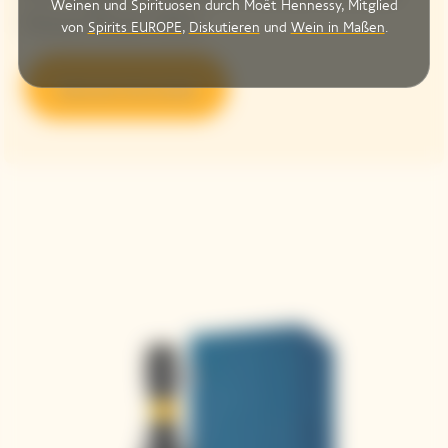
Weinen und Spirituosen durch Moët Hennessy, Mitglied
Dame Rosé 2015.
von
Spirits EUROPE
,
Diskutieren
und
Wein in Maßen
.
Discover the recipe