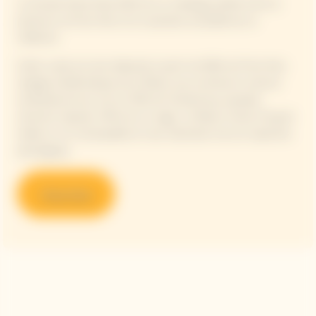
La Grande Dame Rosé 2015 est un mélange parfait entre la
précision du Pinot Noir et le caractère ensoleillé de ce
millésime.
Cette cuvée est ainsi élaborée à partir de 90% de Pinot Noir,
cépage emblématique de la Maison qui constitue la colonne
vertébrale de ses vins et 10% de Chardonnay, auxquels
viennent s’ajouter 13% de vin rouge. La Maison Veuve Clicquot
révèle un vin remarquable et rare, illustration de son expertise
œnologique.
Shop Now