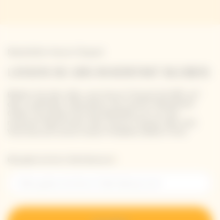
Newsletter Veuve Clicquot
LASSEN SIE UNS IN KONTAKT BLEIBEN
Bleiben Sie über alles, was Veuve Clicquot betrifft, auf
dem Laufenden: Abonnieren Sie unseren Newsletter.
Geben Sie einfach Ihre Kontaktdaten ein, um die
neuesten Nachrichten über Veuve Clicquot oder eine
Vorschau auf unsere neuen Produkte direkt in Ihre.
Bitte geben Sie Ihre E-Mail-Adresse ein*