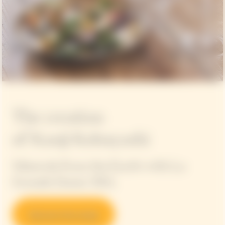
The creation
of Kanji Kobayashi
Minerals from the Earth with La
Grande Dame 2015.
Discover the recipe