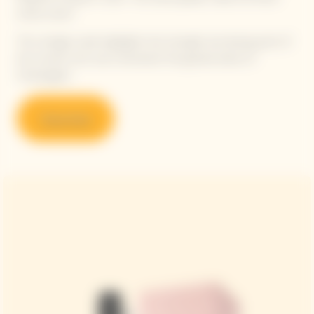
white wines".
This vintage cuvée highlights the strength and daring spirit of
the woman who was nicknamed ‘the grande dame of
Champagne’.
Shop Now