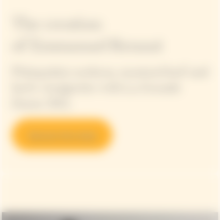
The creation
of Emmanuel Renaut
Plainpalais cardoon, mustard leaf and
herb vinaigrette with La Grande
Dame 2015.
Discover the recipe