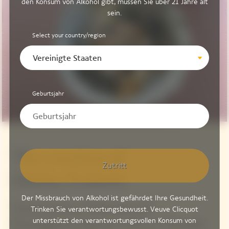
den Konsum von Alkohol gibt, müssen Sie über 21 Jahre alt
sein.
Select your country/region
Vereinigte Staaten
Geburtsjahr
The creation of
Zutritt
Mattia Trabetti
Der Missbrauch von Alkohol ist gefährdet Ihre Gesundheit.
Mushrooms, Walnuts and
Trinken Sie verantwortungsbewusst. Veuve Clicquot
unterstützt den verantwortungsvollen Konsum von
Parmigiano Cheese with La Grande