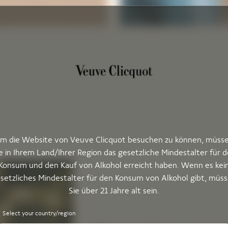
m die Website von Veuve Clicquot besuchen zu können, müss
e in Ihrem Land/Ihrer Region das gesetzliche Mindestalter für 
Konsum und den Kauf von Alkohol erreicht haben. Wenn es kei
setzliches Mindestalter für den Konsum von Alkohol gibt, müs
Sie über 21 Jahre alt sein.
Select your country/region