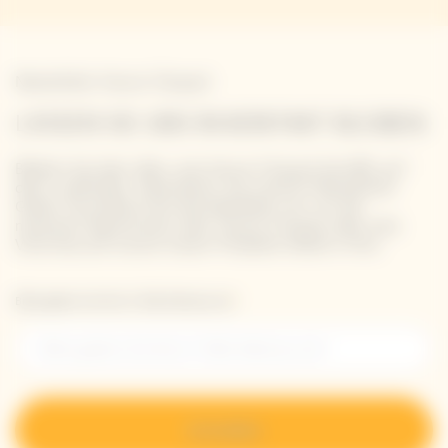
Newsletter Veuve Clicquot
LASSEN SIE UNS IN KONTAKT BLEIBEN
Bleiben Sie über alles, was Veuve Clicquot betrifft, auf
dem Laufenden: Abonnieren Sie unseren Newsletter.
Geben Sie einfach Ihre Kontaktdaten ein, um die
neuesten Nachrichten über Veuve Clicquot oder eine
Vorschau auf unsere neuen Produkte direkt in Ihre.
Bitte geben Sie Ihre E-Mail-Adresse ein*
Anmelden