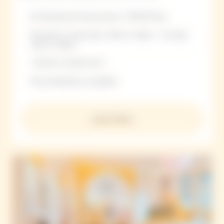
64 Boulevard Haussmann, 75009 Paris
Monday to Saturday: 10am to 8pm - Sunday:
11am to 8pm
+33 (0) 1 42 82 46 51
Personalization available
Learn More