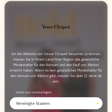
Um die Website von Veuve Clicquot besuchen zu können,
müssen Sie in Ihrem Land/Ihrer Region das gesetzliche
Mindestalter für den Konsum und den Kauf von Alkohol
erreicht haben. Wenn es kein gesetzliches Mindestalter für
den Konsum von Alkohol gibt, müssen Sie über 21 Jahre alt
sein.
Select your country/region
Funmilola Aderemi and Teniola Tunde-Oni
Vereinigte Staaten
PharmaRun