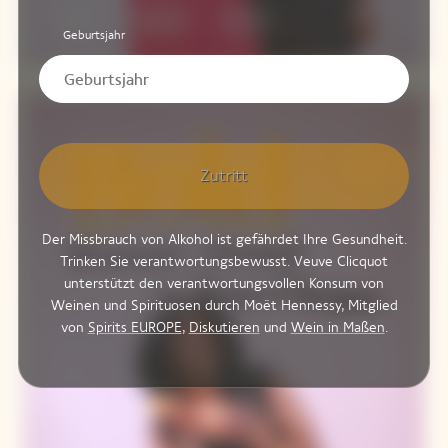
BFA
Nigeria
2025
Geburtsjahr
Zutritt
Der Missbrauch von Alkohol ist gefährdet Ihre Gesundheit.
Trinken Sie verantwortungsbewusst. Veuve Clicquot
unterstützt den verantwortungsvollen Konsum von
Weinen und Spirituosen durch Moët Hennessy, Mitglied
von
Spirits EUROPE
,
Diskutieren
und
Wein in Maßen
.