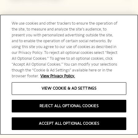
Contacto
We use cookies and other trackers to ensure the operation of
the site, to measure and analyze the site’s audience, to
present you with personalized advertising outside the site,
and to enable the operation of certain social networks. By
Legal Notice
using this site you agree to our use of cookies as described in
our Privacy Policy. To reject all optional cookies select “Reject
All Optional Cookies.” To agree to all optional cookies, click
“Accept All Optional Cookies.” You can modify your selections
though the “Cookie & Ad Settings” available here or in the
Redes sociales
browser footer.
View Privacy Policy.
VIEW COOKIE & AD SETTINGS
International | es
REJECT ALL OPTIONAL COOKIES
ACCEPT ALL OPTIONAL COOKIES