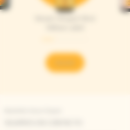
Veuve Clicquot Brut
Yellow Label
Descubrir
Newsletter Veuve Clicquot
SIGAMOS EN CONTACTO