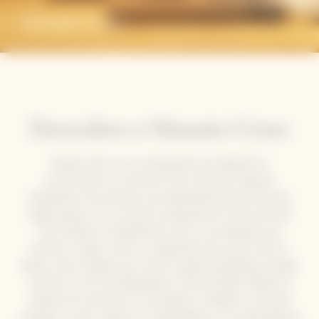
Manato Ueno
Descubra a Manato Ueno
Manato Ueno es un chef japonés que adquirió los
conocimientos y el dominio único del sushi, desde el
tratamiento de productos de temporada hasta las técnicas
tradicionales, en un conocido restaurante de sushi de Ginza.
Tras enseñar los fundamentos de la cocina japonesa en
Vietnam e Italia, y abrir un restaurante pop-up de sushi en
Macao, ahora trabaja como chef en Japón para fiestas privadas
y eventos como las Olimpiadas de Tokio de 2021. Manato es
amante de la precisión y la excelencia. También le encanta
compartir su arte culinario; su hospitalidad es muy apreciada por