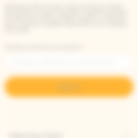
Mantente al día con todo lo nuevo de Veuve Clicquot
apuntándote a nuestra newsletter. Simplemente danos
tus datos para recibir las últimas noticias o un adelanto
sobre nuestras novedades directamente en tu bandeja
de entrada.
Introduzca su dirección de correo electrónico *
Regístrese
Explorar Veuve Clicquot