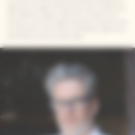
convertido en el chef principal de 23 exitosos restaurantes en
algunas de las ciudades más bonitas del mundo, incluidas Viena,
París, Melbourne, Singapur y Nueva York. Su respeto por los
productos y su amor por la gente trasciende su inspiración. Eyal
se compromete a crear emoción compartiendo su gusto por la
autenticidad a través de coloridos platos.