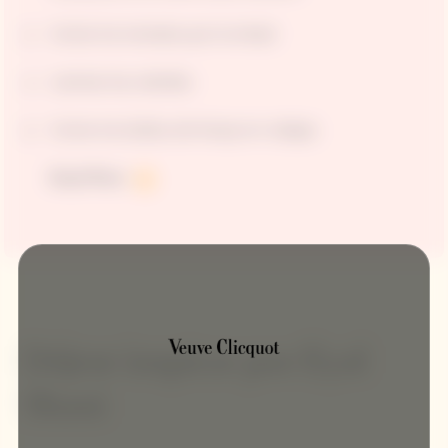
Cortar los tomates por la mitad.
Laminar las cebollas
Cortar los bulbos de hinojo en rodajas
Read More
Déjese inspirar por Eyal
Shani