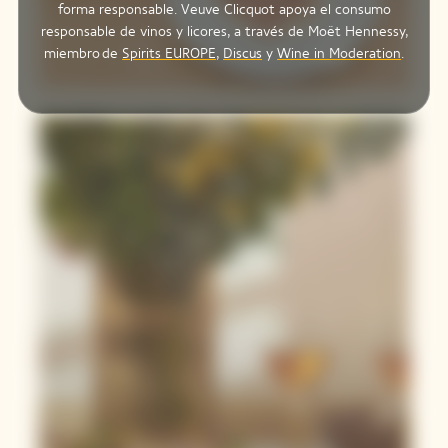
forma responsable. Veuve Clicquot apoya el consumo
Beef And
responsable de vinos y licores, a través de Moët Hennessy,
Fatty Tuna In
miembro de
Spirits EUROPE
,
Discus
y
Wine in Moderation
.
Dashi