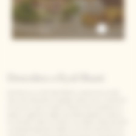
Burnt Ravioli
With Veuve
Clicquot Skin
And Butter
Sauce
Descubra a Eyal Shani
Eyal Shani es un chef israelí, filósofo y amante de la comida.
Supo cómo desarrollar un lenguaje culinario único y revolucionó
la cocina en su país. Su pasión culinaria le fue inculcada por su
abuelo, un agrónomo vegano que desde pequeño le expuso a
los mercados locales, los campos y los viñedos. Desde que abrió
su restaurante gourmet, Hasalon, en Tel Aviv, Eyal Shani se ha