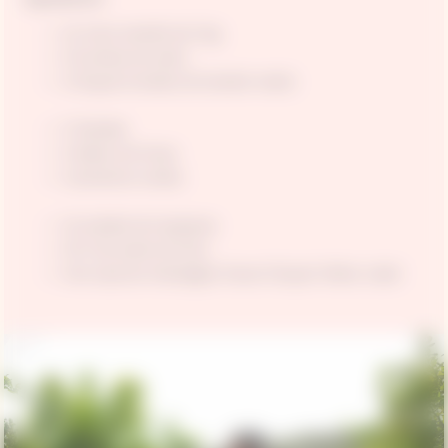
Un mero amarillo de 2 kg
10 ramitas de salvia
1/2 kg de tomates de tamaño medio
5 Cebollas
3 bulbos de hinojo
5 pimientos verdes
Un puñado de sal gruesa
25 cl de aceite de oliva
Una copa de champagne Veuve Clicquot Yellow Label