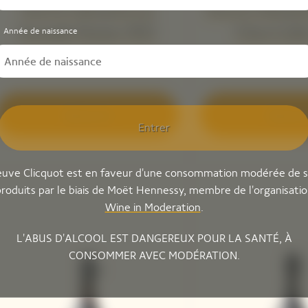
Veuve Clicquot La
Veuve Clicquo
Grande Dame 2012
'Clos Coli
Année de naissance
Découvrir
Découvr
Entrer
uve Clicquot est en faveur d'une consommation modérée de 
roduits par le biais de Moët Hennessy, membre de l'organisati
Wine in Moderation
.
L'ABUS D'ALCOOL EST DANGEREUX POUR LA SANTÉ, À
CONSOMMER AVEC MODÉRATION.