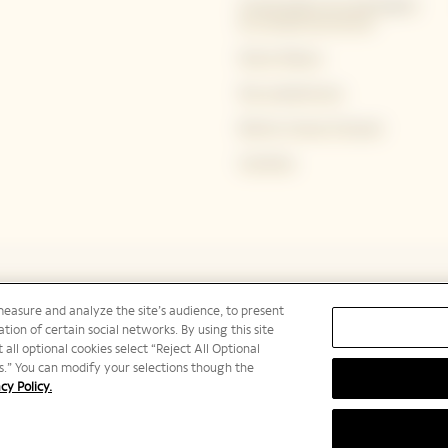
Conservation du champagne
et conseils de service
Notre Maison
Nos expériences
Bold by Veuve Clicquot
Carrières
measure and analyze the site’s audience, to present
tion of certain social networks. By using this site
 all optional cookies select “Reject All Optional
ies.” You can modify your selections though the
cy Policy.
BUS D’ALCOOL EST DANGEREUX POUR LA SANTÉ, À CONSOMMER AVEC MODÉRA