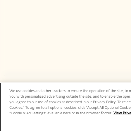
We use cookies and other trackers to ensure the operation of the site, to 
Canada | fr
you with personalized advertising outside the site, and to enable the opera
you agree to our use of cookies as described in our Privacy Policy. To reject
Cookies.” To agree to all optional cookies, click “Accept All Optional Cook
“Cookie & Ad Settings” available here or in the browser footer.
View Priva
©️ 2025 Veuve Clicquot
L'A