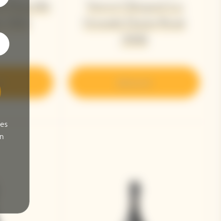
t Parcelle
Veuve Clicquot La
n' 2012
Grande Dame Rosé
2008
ir
Découvrir
ses
on