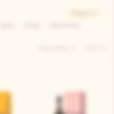
Canada | fr
Cadeaux
La Maison
Programme Bold
Trier par
Masquer les filtres