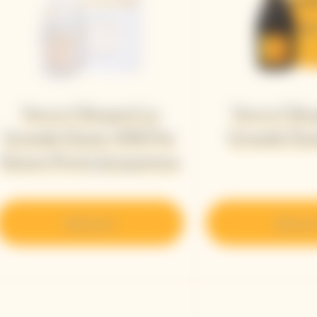
Veuve Clicquot La
Veuve Clic
Grande Dame 2018 Par
Grande Da
Simon Porte Jacquemus
Découvrir
Découvr