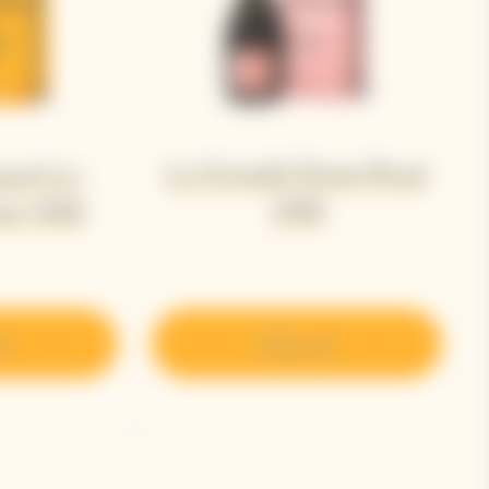
La Grande Dame Rosé
quot La
2018
me 2018
ir
Découvrir