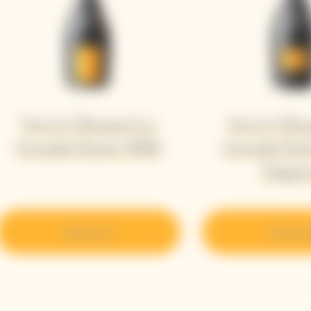
Veuve Clicquot La
Veuve Clic
Grande Dame 2008
Grande Da
Magn
Découvrir
Découvr