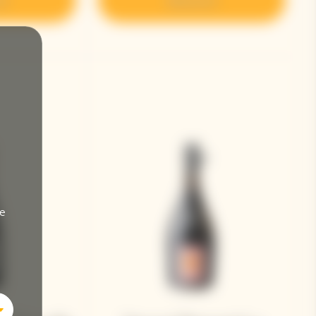
ir
Découvrir
de