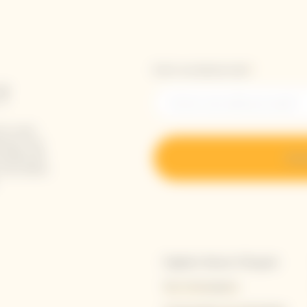
Entrer une adresse email *
T
en vous
ement vos
velles de
S’ins
s nouveaux
Explore Veuve Clicquot
Nos Champagnes