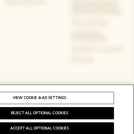
Visites et événements
Note d'information sur le
traitement des données
personnelles et les cookies
Gestion des cookies
Caractéristiques
Environnementales
Accessibilité : non conforme
Plan du Site
Suivez-nous
VIEW COOKIE & AD SETTINGS
REJECT ALL OPTIONAL COOKIES
ACCEPT ALL OPTIONAL COOKIES
TION