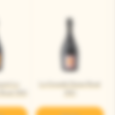
quot La
La Grande Dame Rosé
Rosé 2015
2012