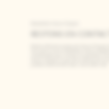
Newsletter Veuve Clicquot
RESTONS EN CONTAC
Restez informé à propos de Veuve Clicquot 
inscrivant à notre newsletter. Entrez simpl
coordonnées pour recevoir les dernières nou
Veuve Clicquot et pour être informé de no
produits directement dans votre boîte mail.