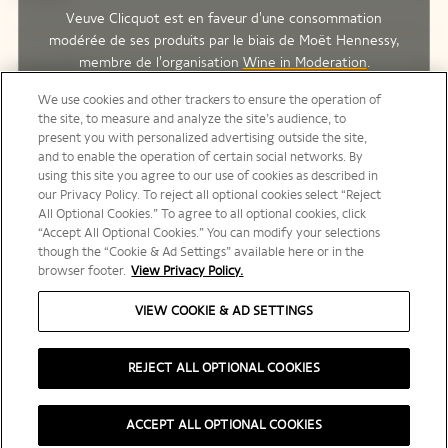
Veuve Clicquot est en faveur d'une consommation
modérée de ses produits par le biais de Moët Hennessy,
membre de l'organisation
Wine in Moderation
.
Legal Notice
We use cookies and other trackers to ensure the operation of
L'ABUS D'ALCOOL EST DANGEREUX POUR LA SANTÉ, À
the site, to measure and analyze the site’s audience, to
CONSOMMER AVEC MODÉRATION.
present you with personalized advertising outside the site,
Suivez-nous
and to enable the operation of certain social networks. By
using this site you agree to our use of cookies as described in
our Privacy Policy. To reject all optional cookies select “Reject
All Optional Cookies.” To agree to all optional cookies, click
“Accept All Optional Cookies.” You can modify your selections
though the “Cookie & Ad Settings” available here or in the
Canada | fr
browser footer.
View Privacy Policy.
VIEW COOKIE & AD SETTINGS
REJECT ALL OPTIONAL COOKIES
L'ABUS D’ALCOOL EST DANGEREUX POUR LA SANTÉ, À CONSOMMER AVEC
MODÉRATION
ACCEPT ALL OPTIONAL COOKIES
©️ 2025 Veuve Clicquot