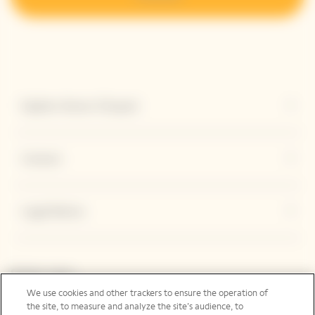
Explore Veuve Clicquot
Contact
Legal Notice
Suivez-nous
We use cookies and other trackers to ensure the operation of
the site, to measure and analyze the site’s audience, to