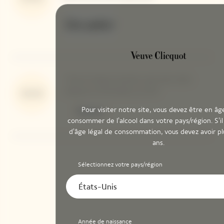
"Frais et long en bouche, avec des notes
d'épices et de fumée sur la fin"
95/100
Pour visiter notre site, vous devez être en âg
consommer de l'alcool dans votre pays/région. S'il
d'âge légal de consommation, vous devez avoir pl
ans.
Sélectionnez votre pays/région
États-Unis
Année de naissance