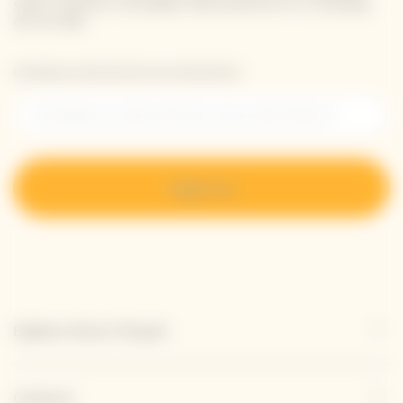
sobre nuestras novedades directamente en tu bandeja
de entrada.
Introduzca su dirección de correo electrónico *
Regístrese
Explorar Veuve Clicquot
Contacto