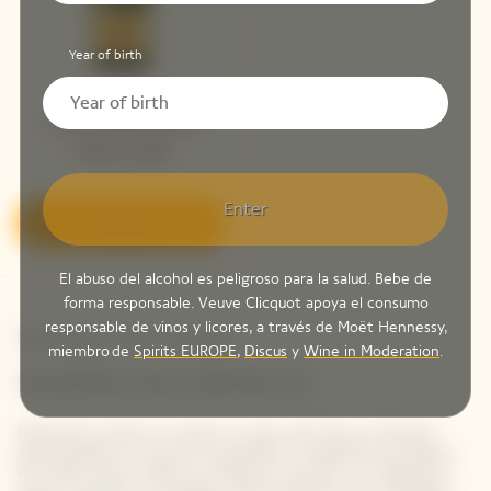
Year of birth
Veuve Clicquot Brut
Yellow Label
Enter
Descubrir
El abuso del alcohol es peligroso para la salud. Bebe de
forma responsable. Veuve Clicquot apoya el consumo
responsable de vinos y licores, a través de Moët Hennessy,
Newsletter Veuve Clicquot
miembro de
Spirits EUROPE
,
Discus
y
Wine in Moderation
.
SIGAMOS EN CONTACTO
Mantente al día con todo lo nuevo de Veuve Clicquot
apuntándote a nuestra newsletter. Simplemente danos
tus datos para recibir las últimas noticias o un adelanto