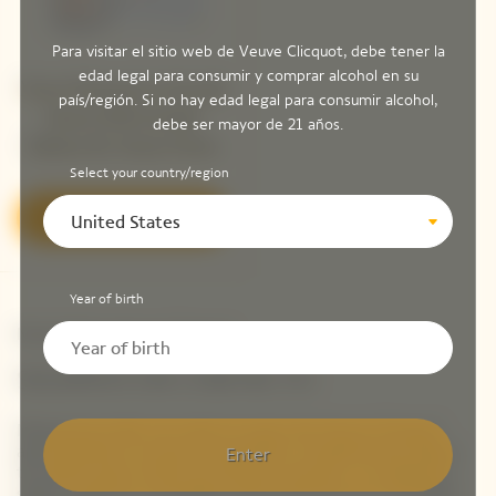
Para visitar el sitio web de Veuve Clicquot, debe tener la
edad legal para consumir y comprar alcohol en su
Veuve Clicquot La Grande
país/región. Si no hay edad legal para consumir alcohol,
Dame 2018 Limited
debe ser mayor de 21 años.
Edition By Simon Porte
Jacquemus
Select your country/region
Descubrir
United States
Year of birth
Newsletter Veuve Clicquot
SIGAMOS EN CONTACTO
Mantente al día con todo lo nuevo de Veuve Clicquot
apuntándote a nuestra newsletter. Simplemente danos
Enter
tus datos para recibir las últimas noticias o un adelanto
sobre nuestras novedades directamente en tu bandeja