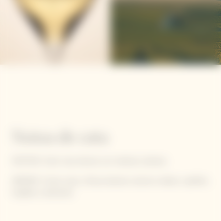
Contiene sulfitos.
Notas de cata
VESTIDO: Color rosa intenso con matices cobrizos
AROMAS: Frutos rojos y fresa silvestre, taninos nobles y azafrán,
hojaldre y almendra