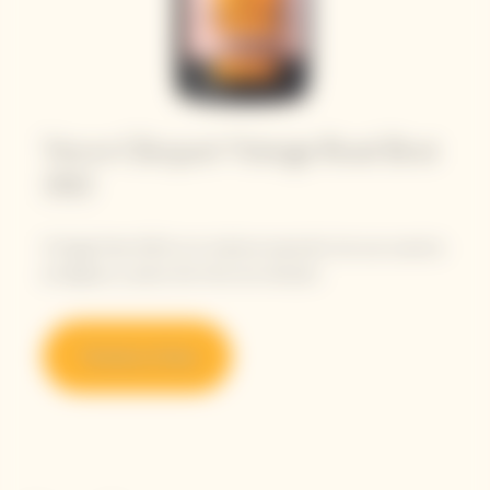
Veuve Clicquot Vintage Rosé Brut
2012
Vintage Rosé 2012 es la máxima expresión de una cosecha
prodigiosa, a pesar del clima tan abrupto.
Tienda en línea