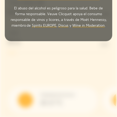
Vino tinto de
El abuso del alcohol es peligroso para la salud. Bebe de
Bouzy
forma responsable. Veuve Clicquot apoya el consumo
13%
responsable de vinos y licores, a través de Moët Hennessy,
miembro de
Spirits EUROPE
,
Discus
y
Wine in Moderation
.
Dosage
Brut
8 g/L
Temperatura de Servicio
10-12 °C