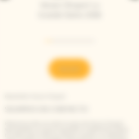
Veuve Clicquot La
Grande Dame 2018
Go to slide 1
Go to slide 2
Go to slide 3
Go to slide 4
Go to slide 5
Go to slide 6
Go to slide 7
Descubrir
Newsletter Veuve Clicquot
SIGAMOS EN CONTACTO
Mantente al día con todo lo nuevo de Veuve Clicquot
apuntándote a nuestra newsletter. Simplemente danos
tus datos para recibir las últimas noticias o un adelanto