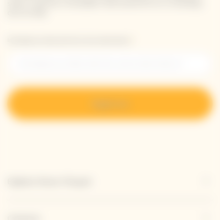
sobre nuestras novedades directamente en tu bandeja
de entrada.
Introduzca su dirección de correo electrónico *
Regístrese
Explorar Veuve Clicquot
Contacto