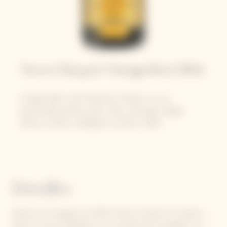
Veuve Clicquot Vintage Brut 2004
Vintage 2004, la 64ª añada de la Maison, es una
oportunidad perfecta para rendir homenaje a Roger
Zèches, maestro bodeguero de 1941 a 1969.
Detalles
Nacido el 7 de agosto de 1904, Zèches sustituyó a su padre y
dejó una marca indeleble en las cosechas de la posguerra. La