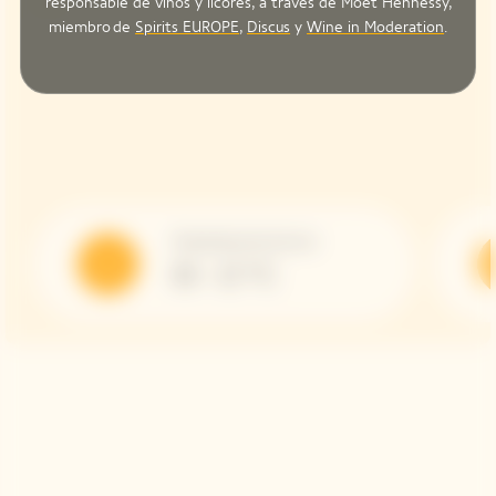
responsable de vinos y licores, a través de Moët Hennessy,
miembro de
Spirits EUROPE
,
Discus
y
Wine in Moderation
.
Temperatura de Servicio
10 - 12 °C