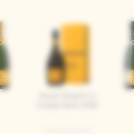
Veuve Clicquot La
Grande Dame 2018
Go to slide 1
Go to slide 2
Go to slide 3
Go to slide 4
Go to slide 5
Go to slide 6
Go to slide 7