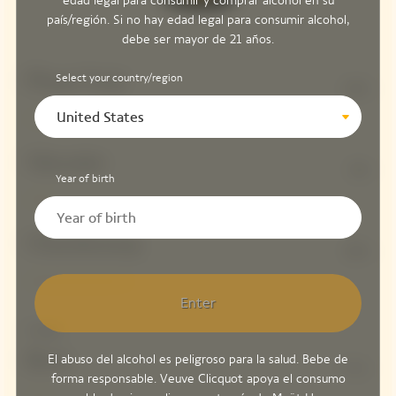
edad legal para consumir y comprar alcohol en su
país/región. Si no hay edad legal para consumir alcohol,
debe ser mayor de 21 años.
Pinot Noir
Select your country/region
62%
United States
Meunier
8%
Year of birth
Chardonnay
30%
Enter
Dosage
Brut
El abuso del alcohol es peligroso para la salud. Bebe de
7 G/L
forma responsable. Veuve Clicquot apoya el consumo