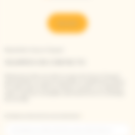
Descubrir
Newsletter Veuve Clicquot
SIGAMOS EN CONTACTO
Mantente al día con todo lo nuevo de Veuve Clicquot
apuntándote a nuestra newsletter. Simplemente danos
tus datos para recibir las últimas noticias o un adelanto
sobre nuestras novedades directamente en tu bandeja
de entrada.
Introduzca su dirección de correo electrónico *