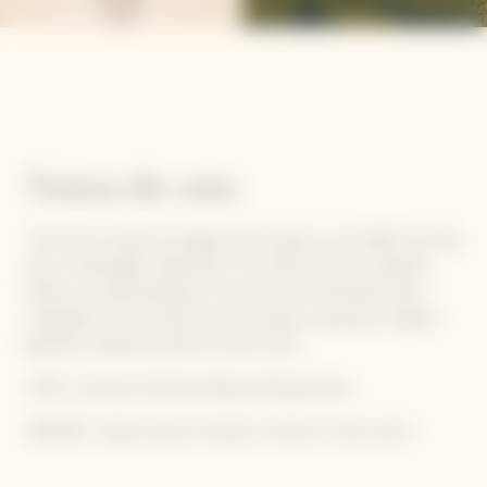
Notas de cata
"Uno de los mejores vintage desde el gran cru de 2002. Se trata
de un champagne sofisticado, con notas de fruta y levadura.
Ofrece un toque delicado, con aromas de fruta blanca bien
integrados en una textura a la vez ácida y esponjosa. Seguirá
ganando madurez durante muchos años".
CAPA: Luminosa, Dorado brillante, Burbujas finas
AROMAS: Toques de pan tostado y brioche, Frutos secos