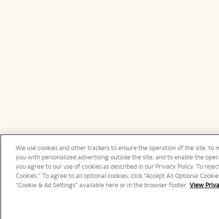
We use cookies and other trackers to ensure the operation of the site, to 
España | es
you with personalized advertising outside the site, and to enable the opera
you agree to our use of cookies as described in our Privacy Policy. To reject
Cookies.” To agree to all optional cookies, click “Accept All Optional Cook
“Cookie & Ad Settings” available here or in the browser footer.
View Priva
© 2025 Veuve Clicquot