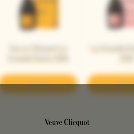
Veuve Clicquot La
La Grande D
Grande Dame 2018
201
Descubrir
Descubr