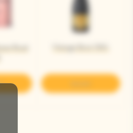
Vintage Brut 2015 ​
ame Rosé
8
ir
Descubrir