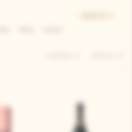
España | es
Dame
Gifting
La Maison
Ordenar por
Ocultar filtros