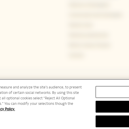
Nuestros Champagnes
Conservación del Champagne
Nuestra Casa
Nuestras experiencias
Bold by Veuve Clicquot
Carreras
measure and analyze the site’s audience, to present
tion of certain social networks. By using this site
 all optional cookies select “Reject All Optional
ies.” You can modify your selections though the
cy Policy.
POR FAVOR, BEBA CON RESPONSABILIDAD