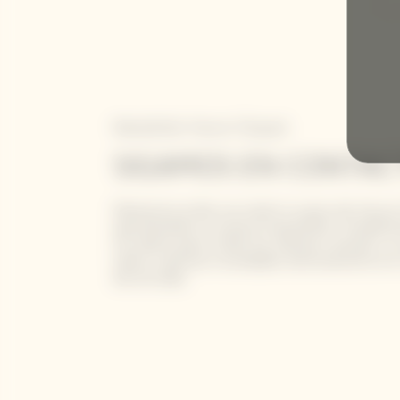
Newsletter Veuve Clicquot
SIGAMOS EN CONTAC
Mantente al día con todo lo nuevo de Veuve
apuntándote a nuestra newsletter. Simple
tus datos para recibir las últimas noticias o 
sobre nuestras novedades directamente en 
de entrada.