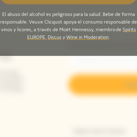
El abuso del alcohol es peligroso para la salud. Bebe de forma
responsable. Veuve Clicquot apoya el consumo responsable de
vinos y licores, a través de Moët Hennessy, miembro de
Spirits
EUROPE
,
Discus
y
Wine in Moderation
.
Introduzca su dirección de correo electr
TO
 Clicquot
mente danos
un adelanto
Regís
tu bandeja
Explorar Veuve Clicquot