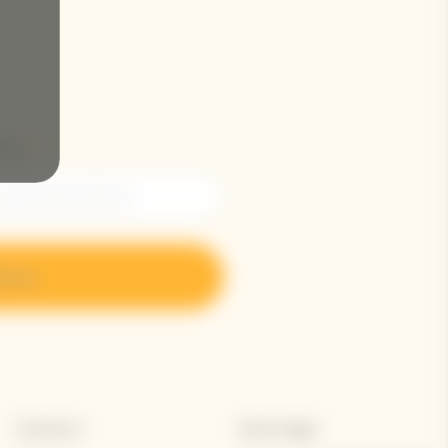
ónico *
trese
Contacto
Aviso legal