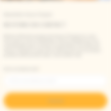
Newsletter Veuve Clicquot
RESTONS EN CONTACT
Restez informé à propos de Veuve Clicquot en vous
inscrivant à notre newsletter. Entrez simplement vos
coordonnées pour recevoir les dernières nouvelles de
Veuve Clicquot et pour être informé de nos nouveaux
produits directement dans votre boîte mail.
Entrer une adresse email *
S’inscrire