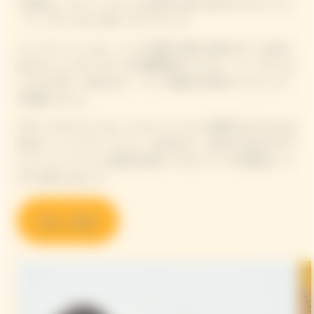
二皿目は、ピクニックらしさを存分に楽しめるカスクルートと
「ラ・グランダム 2018」をペアリング。
メインディッシュは、シェフが贅沢に豚モモ肉のロティを切り
分けたジャンボン ロティ& 初夏野菜のマリネと「ラ・グランダ
ム ロゼ 2015」を合わせて、ライブ感溢れる演出でペアリング
を堪能しました。
デザートのマスクメロン ココナッツミルク 茶寒天タピオカには
甘口の「リッチ オン アイス」を合わせて、遊び心のあるデザー
トとシャンパーニュの贅沢な味わいでピクニックの余韻をいつ
までも楽しみました。
詳しく見る