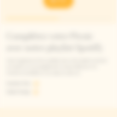
Complétez votre Picnic
avec notre playlist Spotify
Vivez l'expérience Picnic parfaite avec notre playlist exclusive
sur Spotify. Un accompagnement musical idéal pour vos
moments ensoleillés et vos repas en plein air.
Sunshine Flow
Solaire Energy