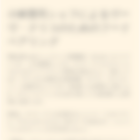
小林寛司シェフによるヴー
ヴ・クリコのためのフード
ペアリング
和歌山県にあるミシュラン二つ星掲載店「villa aida（ヴィラ ア
イーダ）」の小林寛司シェフが、ヴーヴ・クリコとピクニック
スタイルのフードペアリング料理を手掛けました。小林シェフ
はラ・グランダムが提供する美食体験「ガーデン・ガストロノ
ミー」を体現するシェフです。振る舞ったお料理をご紹介しま
す。ピクニックイベントのための小林シェフが振る舞ったお料
理をご紹介します。
乾杯は、ヴーヴ・クリコを代表するシャンパン「イエローラベ
ル」マグナムボトルとひよこ豆のスープを合わせて、シャンパ
ーニュのフレッシュさを引き出しました。