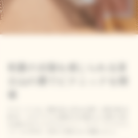
初夏の太陽を感じられる富
士山の麓でピクニックを開
催
ヴーヴ・クリコは、初夏を迎えた富士山の麓で、絶景を望む自
然の中、イエローラベルに象徴される太陽のような輝きと喜び
をお届けするライフスタイルイベント「ヴ―ヴ・クリコ ピクニ
ック」を５月21日、22日の二日間にわたり開催しました。