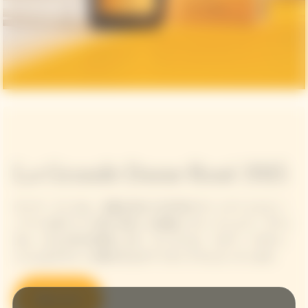
La Grande Dame Rosé 2015
ヴーヴ・クリコは、太陽を浴びた2015年のヴィンテージとピノ・
ノワール赤ワインの深い味わいを絶妙にブレンドしたラ・グラン
ダム・ロゼ 2015を発表します。キュヴェは、パオラ・パロネッ
トによるデザインの鮮やかなギフトボックスに入っています。
購入する