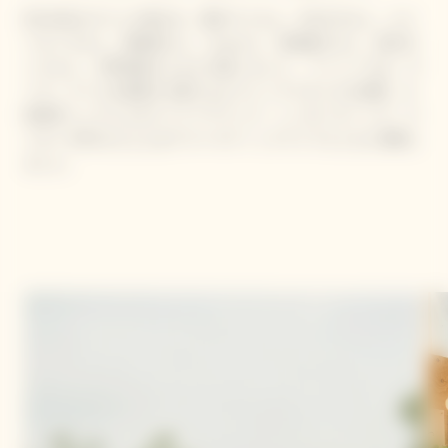
約100名のゲストが招かれ、夏木マリさん、RIKACOさん、エリ
ーローズさん、神崎恵さん、chayさん、長塚健斗さん、長谷川
ミラさん、大野拓朗さんなどが集いました。 イベントでは、ヴ
ーヴ・クリコが提案する新たなピクニックスタイルを体験。小
林寛司シェフによるフードペアリング、シンガー & ソング・ラ
イター BIRDさんによるアコースティックライブとともに満喫し
ました。