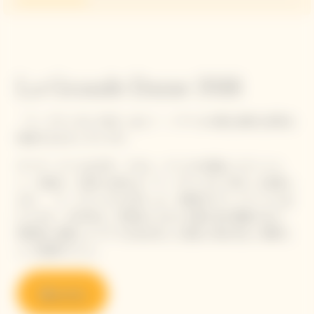
La Grande Dame 2018
「ラ・グランダム 2018」はピノ・ノワールの最も純粋な表現を
体感できるキュヴェです。
ヴーヴ・クリコは今年、マダム・クリコの卓越したヴィジョ
ン、行動力、大胆さを讃える「ラ・グランダム 2018」を発表し
ます。「ラ・グランダム2018」は、25番目のヴィンテージにあ
たります。2018年は、何世紀にもわたる職人技の賜物であり、
理想的に成熟したブドウを生み出した過去に例を見ない素晴ら
しい収穫年でした。
購入する