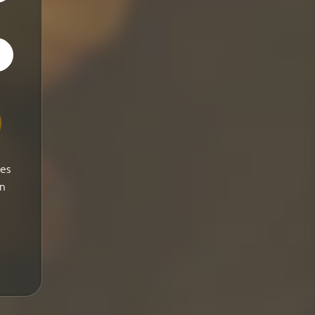
ses
on