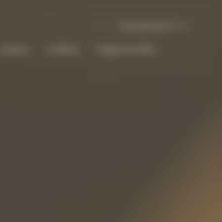
International | fr
Cadeaux
La Maison
Programme Bold