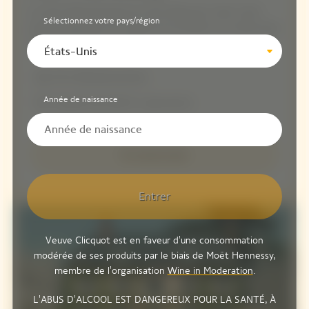
Le Saint-Pétersbourg est le lieu idéal pour créer votre
Sélectionnez votre pays/région
propre expérience sur mesure et accueillir vos invités dans
une atmosphère conviviale.
États-Unis
25 à 130 personnes
Année de naissance
A partir de 210 € / personne
En savoir plus
Entrer
Veuve Clicquot est en faveur d'une consommation
modérée de ses produits par le biais de Moët Hennessy,
membre de l'organisation
Wine in Moderation
.
L'ABUS D'ALCOOL EST DANGEREUX POUR LA SANTÉ, À