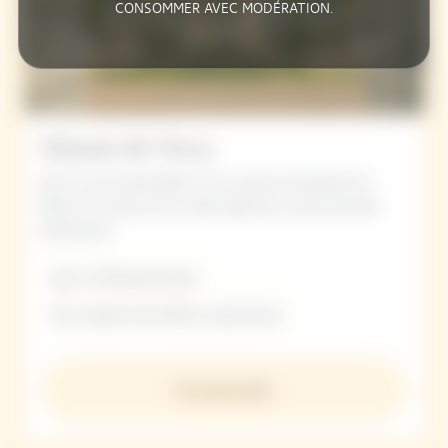
CONSOMMER AVEC MODÉRATION.
Manoir de Verzy
Avec sa vue imprenable et son charme intemporel, le
Manoir de Verzy est le cadre idéal pour votre prochain
événement.
5 à 30 personnes
A partir de 420 € / personne
En savoir plus