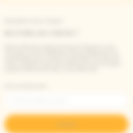
Newsletter Veuve Clicquot
RESTONS EN CONTACT
Restez informé à propos de Veuve Clicquot en vous
inscrivant à notre newsletter. Entrez simplement vos
coordonnées pour recevoir les dernières nouvelles de
Veuve Clicquot et pour être informé de nos nouveaux
produits directement dans votre boîte mail.
Entrer une adresse email *
S’inscrire