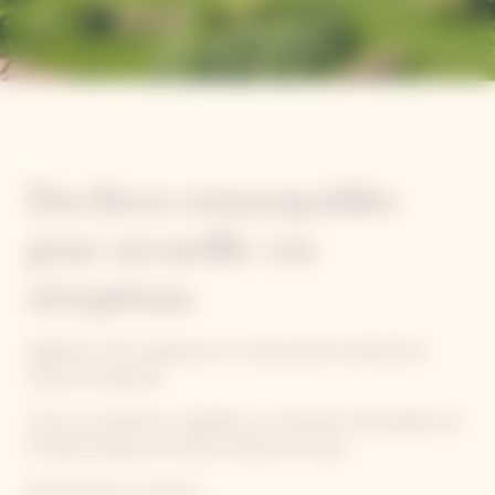
Des lieux remarquables
pour accueillir vos
réceptions
Organisez votre expérience sur mesure afin de répondre à
toutes vos attentes.
Vivez une expérience singulière en choisissant l'atmosphère du
St Pétersbourg ou le cadre du Manoir de Verzy.
Découvrez-les ci-dessous.