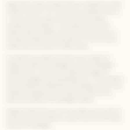
Barbe Nicole Clicquot Ponsardin, fille d'un manufacturier textile
de Reims, est née en 1777. Veuve à 27 ans seulement, elle prit
en main son destin, devenant ainsi l'une des premières
entrepreneures modernes. À une époque où les femmes
étaient exclues des affaires, elle osa prendre la direction de
l'entreprise fondée par son beau-père en 1772, une fonction
qu'elle exerça avec passion et détermination.
Sa créativité et sa quête d'innovation sont à l'origine de
plusieurs premières en Champagne: le premier champagne
millésimé connu, l'invention de la table de remuage et le
premier champagne rosé d'assemblage connu. Trois innovations
qui ont révolutionné l'élaboration du champagne et qui ont été
rapidement adoptées par les producteurs, posant ainsi les
bases de la production de champagne moderne.
Madame Clicquot fit de son nom une marque reconnue dans le
monde entier. Sa contribution lui valut le surnom de la "Grande
Dame de la Champagne".