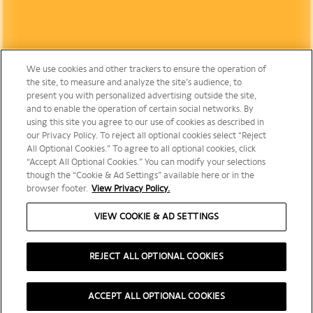
We use cookies and other trackers to ensure the operation of
the site, to measure and analyze the site’s audience, to
present you with personalized advertising outside the site,
and to enable the operation of certain social networks. By
using this site you agree to our use of cookies as described in
our Privacy Policy. To reject all optional cookies select “Reject
All Optional Cookies.” To agree to all optional cookies, click
“Accept All Optional Cookies.” You can modify your selections
though the “Cookie & Ad Settings” available here or in the
browser footer.
View Privacy Policy.
VIEW COOKIE & AD SETTINGS
REJECT ALL OPTIONAL COOKIES
ACCEPT ALL OPTIONAL COOKIES