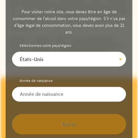
Maison Veuve Clicquot est jalonnée par les grands vins élaborés
Pour visiter notre site, vous devez être en âge de
avec la même exigence de qualité que Madame Clicquot. Fidèle
consommer de l'alcool dans votre pays/région. S'il n'ya pas
à cet héritage, la Maison a pour devise : "Une seule qualité, la
d'âge légal de consommation, vous devez avoir plus de 21
toute première".
ans.
Seulement 11 Chefs de Caves se sont succédés depuis la
Sélectionnez votre pays/région
fondation de la Maison. Ils sont les garants de la pérennité du
style de la maison Veuve Clicquot, associant force et
États-Unis
complexité.
Année de naissance
Entrer