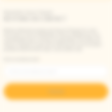
Newsletter Veuve Clicquot
RESTONS EN CONTACT
Restez informé à propos de Veuve Clicquot en vous
inscrivant à notre newsletter. Entrez simplement vos
coordonnées pour recevoir les dernières nouvelles de
Veuve Clicquot et pour être informé de nos nouveaux
produits directement dans votre boîte mail.
Entrer une adresse email *
S’inscrire