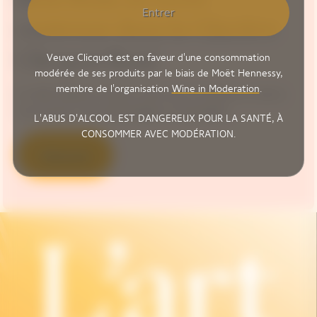
Entrer
contenue dans la Glacière
Clicquot Rosé
Veuve Clicquot est en faveur d'une consommation
modérée de ses produits par le biais de Moët Hennessy,
membre de l'organisation
Wine in Moderation
.
En 1818, Madame Clicquot rompt avec la tradition et crée le
tout premier rosé d'assemblage en Champagne.
L'ABUS D'ALCOOL EST DANGEREUX POUR LA SANTÉ, À
CONSOMMER AVEC MODÉRATION.
Découvrir