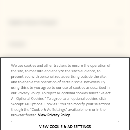
Explore Veuve Clicquot
Contact
Legal Notice
We use cookies and other trackers to ensure the operation of
the site, to measure and analyze the site’s audience, to
present you with personalized advertising outside the site,
and to enable the operation of certain social networks. By
using this site you agree to our use of cookies as described in
Suivez-nous
our Privacy Policy. To reject all optional cookies select “Reject
All Optional Cookies.” To agree to all optional cookies, click
“Accept All Optional Cookies.” You can modify your selections
though the “Cookie & Ad Settings” available here or in the
International | fr
browser footer.
View Privacy Policy.
VIEW COOKIE & AD SETTINGS