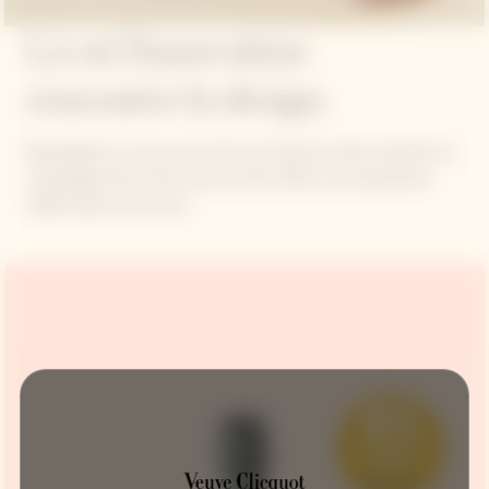
Là où l'innovation
rencontre la design
Réutilisable et conçu pour durer, le Clicquot Cooler maintient le
champagne Brut Carte Jaune et Brut Rosé à la température
idéale jusqu'à une heure.