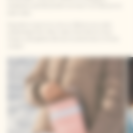
température optimale pendant une heure, il est idéal pour les
pique-niques.
Disponible en jaune et en rose, en référence aux cuvées
emblématiques Brut Yellow Label et Brut Rosé de Veuve
Clicquot, cette glacière allie luxe et praticité dans un format
compact.