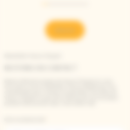
Go to slide 1
Go to slide 2
Go to slide 3
Go to slide 4
Go to slide 5
Go to slide 6
Go to slide 7
Découvrir
Newsletter Veuve Clicquot
RESTONS EN CONTACT
Restez informé à propos de Veuve Clicquot en vous
inscrivant à notre newsletter. Entrez simplement vos
coordonnées pour recevoir les dernières nouvelles de
Veuve Clicquot et pour être informé de nos nouveaux
produits directement dans votre boîte mail.
Entrer une adresse email *