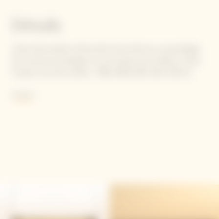
Détails
Cette 4ème édition d’Extra Brut Extra Old est un assemblage
de six des plus prestigieux vins de réserve de la Maison Veuve
Clicquot, issus des années : 1996, 2008, 2010, 2012, 2013 et
2014.
Voir plus
Tout comme la création d'un parfum, l'essence de ces vins de
réserve mûrs ou "épicés" apportera concentration et
profondeur à l'assemblage.
Les vins sont vieillis en bouteille dans les crayères de la Maison
pendant au moins trois ans avant d'être dégorgés, ce qui leur
confère texture et complexité aromatique. Cet assemblage
requiert un faible dosage de 3 grammes de sucre par litre.
Contient des sulfites.