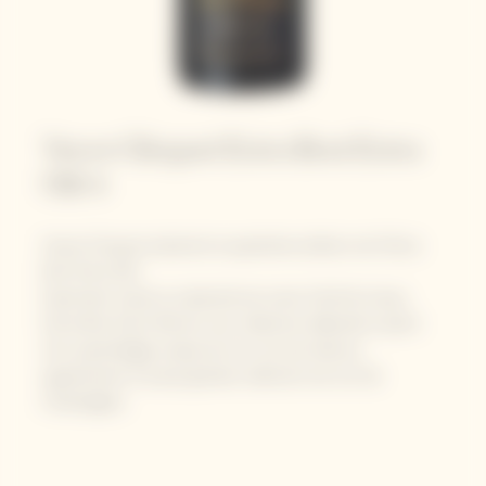
Veuve Clicquot Extra Brut Extra
Old 4
Veuve Clicquot présente la quatrième édition de l'Extra
Brut Extra Old.
Exprimant toute la créativité de notre Chef de Caves,
Extra Brut Extra Old est une collection élaborée à partir
d’un assemblage unique de nos vins de réserve,
appartenant à la plus grande collection de vins de
Champagne.