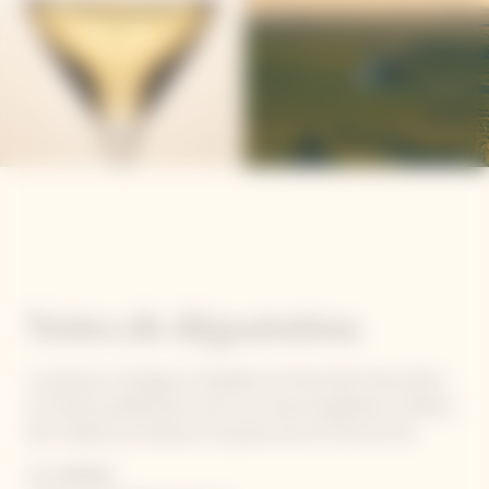
Notes de dégustation
La précision, l'énergie et l'équilibre de l'Extra Brut Extra Old 4
se marient parfaitement avec une cuisine équilibrée et fraîche,
des crudités aux tartares en passant par les fruits de mer.
LES ARÔMES