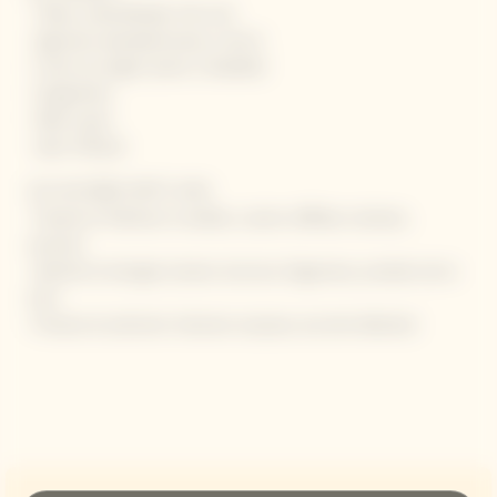
· Tilleul, chèvrefeuille, thé vert
· Agrumes (pamplemousse, citron)
· Fruits du verger (poire, mirabelle)
· Gingembre
· Pâte à pain
· Salin, Minéral
LES ACCORDS METS VINS
·
Pureté et fraîcheur
(crudités, cuisine raffinée, tartares,
ceviche)
·
Salinité et énergie
(umami, écorces d'agrumes, produits de la
mer)
·
Finesse et précision
(texture soyeuse, accords délicats)