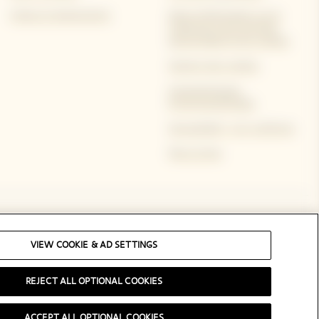
Visites et événements
Note d'information sur le
traitement des données
personnelles et les cookies
Gestion des cookies
Caractéristiques
Environnementales
Accessibilité : non conforme
Plan du Site
Suivez-nous
VIEW COOKIE & AD SETTINGS
REJECT ALL OPTIONAL COOKIES
ACCEPT ALL OPTIONAL COOKIES