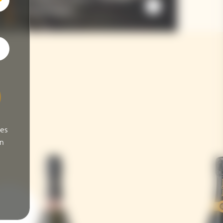
Sauce Champagne
ses
on