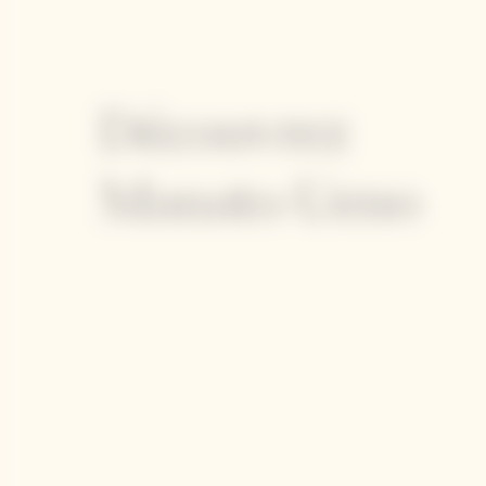
Découvrez
Manato Ueno