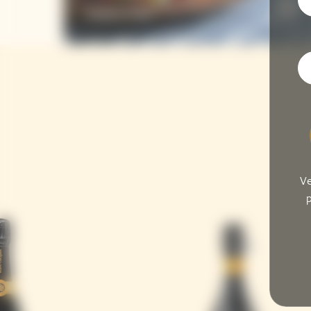
Tazuna-Zushi
Ve
p