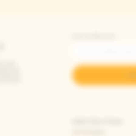
Entrer une adresse email *
T
en vous
ement vos
velles de
S’ins
s nouveaux
Explore Veuve Clicquot
Nos Champagnes