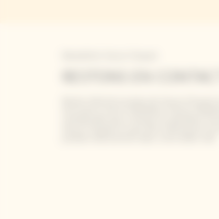
Newsletter Veuve Clicquot
RESTONS EN CONTAC
Restez informé à propos de Veuve Clicquot 
inscrivant à notre newsletter. Entrez simpl
coordonnées pour recevoir les dernières nou
Veuve Clicquot et pour être informé de no
produits directement dans votre boîte mail.