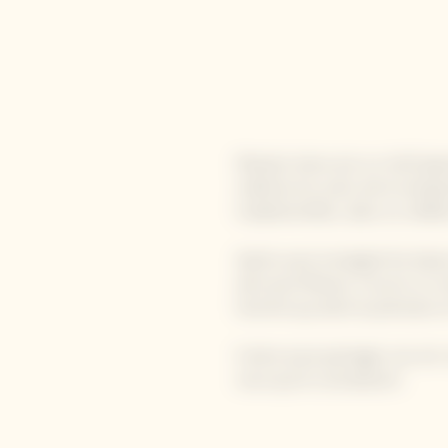
Manato Ueno est un chef japon
maîtrise du sushi, de la manip
traditionnelles, dans un célèb
Après avoir enseigné les bases
ainsi qu'à Macao, il ouvre un
homme qui aime la précision e
Il aime aussi partager son art 
ceux qui le connaissent.