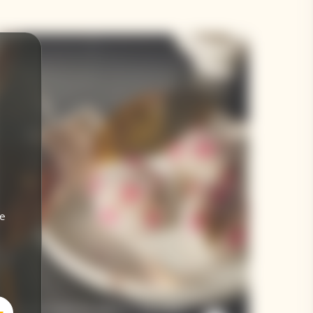
de
Temari Sushi Au Sakura / Daurade /