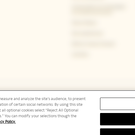
Conservation du champagne
et conseils de service
Notre Maison
Nos expériences
Bold by Veuve Clicquot
Carrières
measure and analyze the site’s audience, to present
tion of certain social networks. By using this site
 all optional cookies select “Reject All Optional
ies.” You can modify your selections though the
cy Policy.