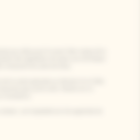
ais qui a découvert le savoir-faire unique de la
ulation des ingrédients de saison aux techniques
re restaurant de sushis de Ginza.
 de la cuisine japonaise au Vietnam et en Italie,
 restaurant pop-up de sushis. Manato est un
t l'excellence.
culinaire ; son hospitalité est très appréciée de