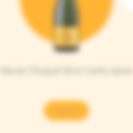
Veuve Clicquot Brut Carte Jaune​
Découvrir