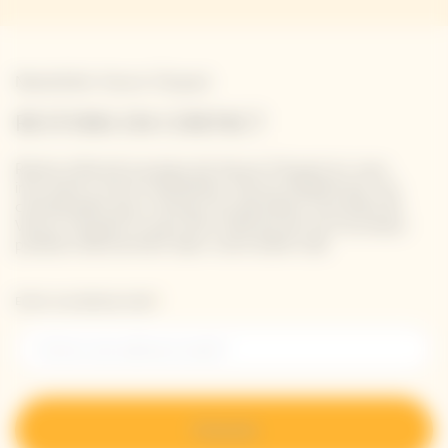
Newsletter Veuve Clicquot
RESTONS EN CONTACT
Restez informé à propos de Veuve Clicquot en vous
inscrivant à notre newsletter. Entrez simplement vos
coordonnées pour recevoir les dernières nouvelles de
Veuve Clicquot et pour être informé de nos nouveaux
produits directement dans votre boîte mail.
Entrer une adresse email *
S’inscrire