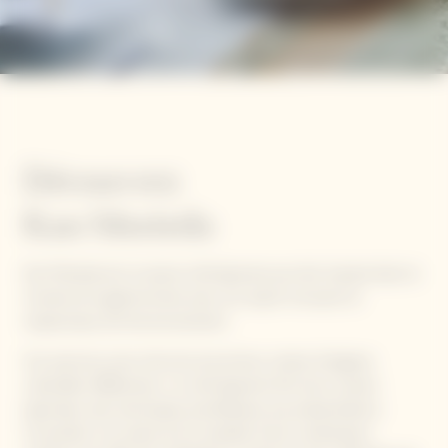
Kan Morieda
Découvrez
Kan Morieda
Kan Morieda est un jeune chef japonais qui s’est imposé dans le
monde de la gastronomie avec son esprit innovant et
respectueux de l’environnement.
Son parcours sera riche de rencontres, toutes d’origines
culturelles différentes. Le chef apprend l’art de la cuisine
japonaise, des techniques pointilleuses aux présentations
innovantes. Sa cuisine est le résultat d’une combinaison