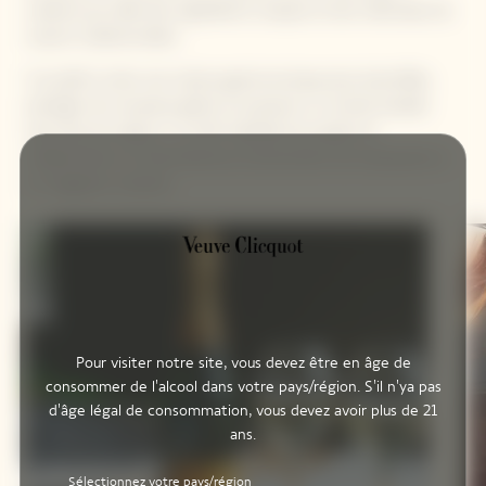
créative qui mêle des ingrédients uniques et des méthodes de
cuisson traditionnelles.
Il se plaît à créer une culture gastronomique plus diversifiée,
partager de nouveaux goûts et proposer un monde durable
avec plus de valeurs. Le chef multiplie les projets et
collaborations à l’international, du lancement de restaurants à
un magazine culinaire.
Pour visiter notre site, vous devez être en âge de
consommer de l'alcool dans votre pays/région. S'il n'ya pas
d'âge légal de consommation, vous devez avoir plus de 21
ans.
Sélectionnez votre pays/région