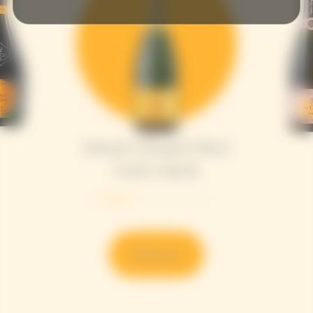
Veuve Clicquot Brut
Carte Jaune​
Découvrir