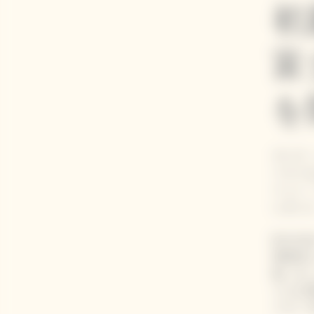
初
富
を
ヴーヴ
ーラベ
ベント「
しまし
約100
神崎恵
集いま
イルを
イター 