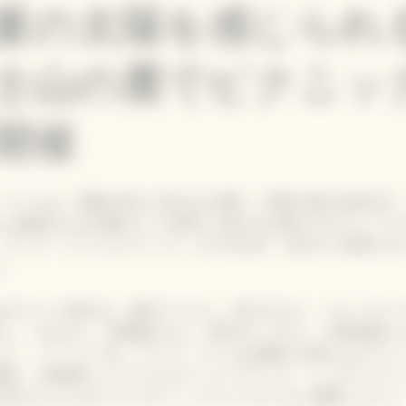
夏の太陽を感じられ
士山の麓でピクニッ
開催
・クリコは、初夏を迎えた富士山の麓で、絶景を望む自然の中
ルに象徴される太陽のような輝きと喜びをお届けするライフス
ヴ―ヴ・クリコ ピクニック」を５月21日、22日の二日間にわ
た。
名のゲストが招かれ、夏木マリさん、RIKACOさん、エリーロー
さん、chayさん、長塚健斗さん、長谷川ミラさん、大野拓朗さ
した。 イベントでは、ヴーヴ・クリコが提案する新たなピクニ
体験。小林寛司シェフによるフードペアリング、シンガー & ソ
BIRDさんによるアコースティックライブとともに満喫しました