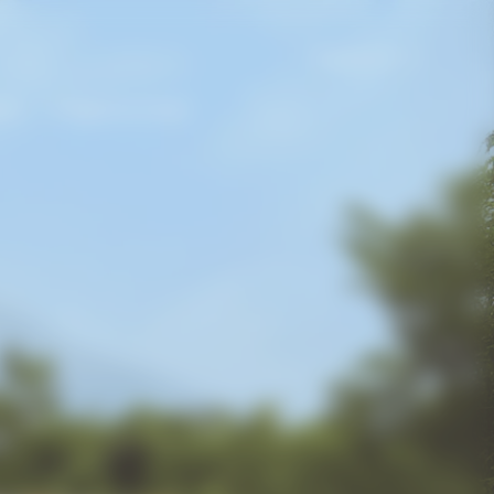
France | fr
son
Programme Bold