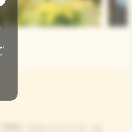
ses
on
掲載店「villa aida（ヴィラ アイーダ）」の小