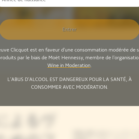
Entrer
uve Clicquot est en faveur d'une consommation modérée de 
roduits par le biais de Moët Hennessy, membre de l'organisati
Wine in Moderation
.
L'ABUS D'ALCOOL EST DANGEREUX POUR LA SANTÉ, À
CONSOMMER AVEC MODÉRATION.
によるヴ
和歌山県にあるミシュラン二つ星