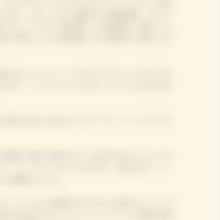
リコとピクニックスタイルのフードペアリング料
フはラ・グランダムが提供する美食体験「ガーデ
するシェフです。振る舞ったお料理をご紹介しま
めの小林シェフが振る舞ったお料理をご紹介しま
表するシャンパン「イエローラベル」マグナムボ
わせて、シャンパーニュのフレッシュさを引き出
を存分に楽しめるカスクルートと「ラ・グランダ
が贅沢に豚モモ肉のロティを切り分けたジャンボ
と「ラ・グランダム ロゼ 2015」を合わせて、ラ
グを堪能しました。
コナッツミルク 茶寒天タピオカには甘口の「リッチ
遊び心のあるデザートとシャンパーニュの贅沢な味