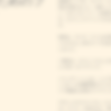
ためのフ
林寛司シェフが、ヴーヴ・ク
理を手掛けました。小林シェ
ン・ガストロノミー」を体現
す。ピクニックイベントのた
す。
乾杯は、ヴーヴ・クリコを代
トルとひよこ豆のスープを合
しました。
二皿目は、ピクニックらしさ
ム 2018」をペアリング。
メインディッシュは、シェフ
ン ロティ& 初夏野菜のマリネ
イブ感溢れる演出でペアリン
デザートのマスクメロン コ
オン アイス」を合わせて、