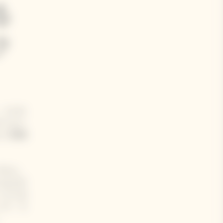
る
ク
、イエロ
タイルイ
たり開催
ズさん、
んなどが
ックスタ
ング・ラ
。