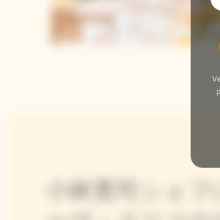
Ve
p
小林寛司シェフ