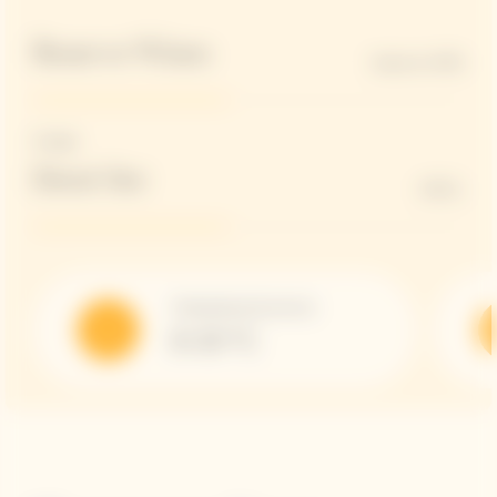
Reserve Wines
hasta el 45%
Dosage
Demi-Sec
45G/L
Temperatura de servicio
8-10 °C