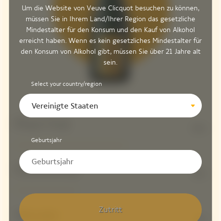
Um die Website von Veuve Clicquot besuchen zu können,
müssen Sie in Ihrem Land/Ihrer Region das gesetzliche
Mindestalter für den Konsum und den Kauf von Alkohol
erreicht haben. Wenn es kein gesetzliches Mindestalter für
den Konsum von Alkohol gibt, müssen Sie über 21 Jahre alt
sein.
Select your country/region
Vereinigte Staaten
Pinot Noir
58%
Geburtsjahr
Chardonnay
33%
Zutritt
Meunier
9%