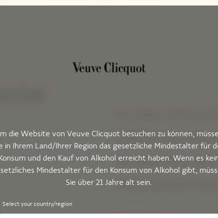
weise
Nase: Elegant, luftig Mund: R
m die Website von Veuve Clicquot besuchen zu können, müss
SONNENGELADEN, SPANNUN
e in Ihrem Land/Ihrer Region das gesetzliche Mindestalter für 
Konsum und den Kauf von Alkohol erreicht haben. Wenn es kei
Nase: Weiße Früchte, Weintra
setzliches Mindestalter für den Konsum von Alkohol gibt, müs
Sie über 21 Jahre alt sein.
Aprikosenmarmelade, Karamell
Select your country/region