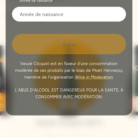
Année de naissance
Tous nos Champagnes
Entrer
Veuve Clicquot est en faveur d'une consommation
modérée de ses produits par le biais de Moët Hennessy,
membre de l'organisation
Wine in Moderation
.
L'ABUS D'ALCOOL EST DANGEREUX POUR LA SANTÉ, À
CONSOMMER AVEC MODÉRATION.
Veuve Clicquot RICH