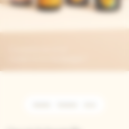
Comment servir et
conserver le champagne ?
Ouverture
Température
Service