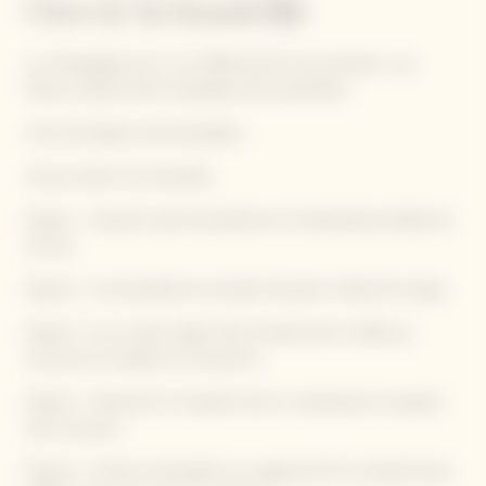
Ouvrir la bouteille
Le champagne est un vin effervescent sous pression. Les
flacons doivent être manipulés avec précaution.
Voici les étapes recommandées :
Ne pas sabrer les bouteilles.
Etape 1 : S’assurer que la bouteille est à température idéale de
service.
Etape 2 : Si la bouteille est humide, l’essuyer à l’aide d’un linge.
Etape 3 : Sur un plan stable, ôter la partie de la coiffe qui
recouvre le muselet et le bouchon.
Etape 4 : Desserrer le muselet tout en maintenant la capsule
avec le pouce.
Etape 5 : Incliner la bouteille à un angle de 45° en évitant de la