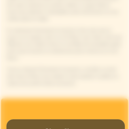
24h avant ouverture en position debout. Les gros flacons
seront plus aisément manipulables posés directement sur une
surface plane et stable.
En maintenant fermement le bouchon d’une main avec le
pouce sur la capsule, saisir le col du flacon avec l’autre main pour
effectuer une rotation lente et contrôlée de la bouteille jusqu’à
sentir que le bouchon se décolle des parois internes du col du
flacon.
Tout en retenant fermement le bouchon, contrôler sa sortie
dans l’axe du flacon pour prévenir toute expulsion soudaine ou
rupture de la partie haute du bouchon.