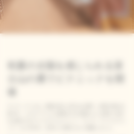
初夏の太陽を感じられる富
士山の麓でピクニックを開
催
ヴーヴ・クリコは、初夏を迎えた富士山の麓で、絶景を望む自
然の中、イエローラベルに象徴される太陽のような輝きと喜び
をお届けするライフスタイルイベント「ヴ―ヴ・クリコ ピクニ
ック」を５月21日、22日の二日間にわたり開催しました。