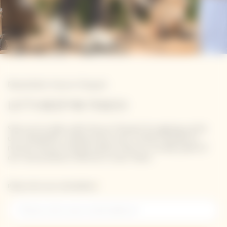
Newsletter Veuve Clicquot
LET'S KEEP IN TOUCH
Stay up-to-date with Veuve Clicquot by signing-up for
our newsletter. Simply enter your contact details to
receive Veuve Clicquot latest news or a sneak peek of
our new products directly in your inbox.
Please enter your email address*