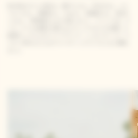
約100名のゲストが招かれ、夏木マリさん、RIKACOさん、エリ
ーローズさん、神崎恵さん、chayさん、長塚健斗さん、長谷川
ミラさん、大野拓朗さんなどが集いました。 イベントでは、ヴ
ーヴ・クリコが提案する新たなピクニックスタイルを体験。小
林寛司シェフによるフードペアリング、シンガー & ソング・ラ
イター BIRDさんによるアコースティックライブとともに満喫し
ました。