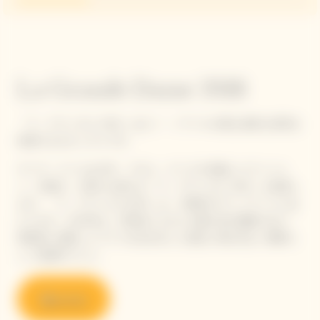
La Grande Dame 2018
「ラ・グランダム 2018」はピノ・ノワールの最も純粋な表現を
体感できるキュヴェです。
ヴーヴ・クリコは今年、マダム・クリコの卓越したヴィジョ
ン、行動力、大胆さを讃える「ラ・グランダム 2018」を発表し
ます。「ラ・グランダム2018」は、25番目のヴィンテージにあ
たります。2018年は、何世紀にもわたる職人技の賜物であり、
理想的に成熟したブドウを生み出した過去に例を見ない素晴ら
しい収穫年でした。
購入する