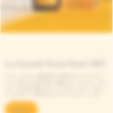
La Grande Dame Rosé 2015
ヴーヴ・クリコは、太陽を浴びた2015年のヴィンテージとピノ・
ノワール赤ワインの深い味わいを絶妙にブレンドしたラ・グラン
ダム・ロゼ 2015を発表します。キュヴェは、パオラ・パロネッ
トによるデザインの鮮やかなギフトボックスに入っています。
購入する