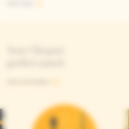
Solaire Energy
Your Clicquot
perfect match
Explore all Champagnes