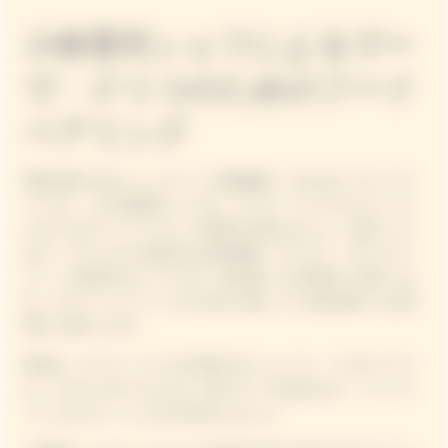
小林寛司シェフによるヴー
ヴ・クリコのためのフード
ペアリング
和歌山県にあるミシュラン二つ星掲載店「villa aida（ヴィラ ア
イーダ）」の小林寛司シェフが、ヴーヴ・クリコとピクニック
スタイルのフードペアリング料理を手掛けました。小林シェフ
はラ・グランダムが提供する美食体験「ガーデン・ガストロノ
ミー」を体現するシェフです。振る舞ったお料理をご紹介しま
す。ピクニックイベントのための小林シェフが振る舞ったお料
理をご紹介します。
乾杯は、ヴーヴ・クリコを代表するシャンパン「イエローラベ
ル」マグナムボトルとひよこ豆のスープを合わせて、シャンパ
ーニュのフレッシュさを引き出しました。