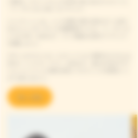
二皿目は、ピクニックらしさを存分に楽しめるカスクルートと
「ラ・グランダム 2018」をペアリング。
メインディッシュは、シェフが贅沢に豚モモ肉のロティを切り
分けたジャンボン ロティ& 初夏野菜のマリネと「ラ・グランダ
ム ロゼ 2015」を合わせて、ライブ感溢れる演出でペアリング
を堪能しました。
デザートのマスクメロン ココナッツミルク 茶寒天タピオカには
甘口の「リッチ オン アイス」を合わせて、遊び心のあるデザー
トとシャンパーニュの贅沢な味わいでピクニックの余韻をいつ
までも楽しみました。
詳しく見る