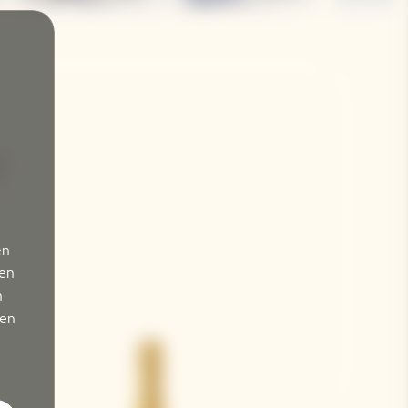
e
en
den
n
sen