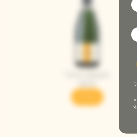
D
v
M