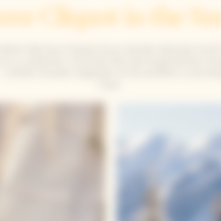
uve Cliquot in the S
Winter lädt Veuve Clicquot Sie ein, die kalte Jahreszeit mit der
Vivre zu zelebrieren. Ob auf der Piste oder bei gemütlichen St
 verleihen Sie jedem Augenblick mit der perfekten Cuvée das
Etwas.