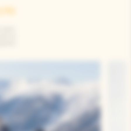
now
 Solaire
unden am
 gewisse