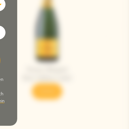
en
ch
in