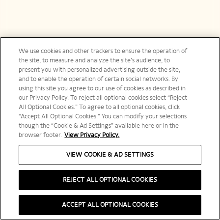
We use cookies and other trackers to ensure the operation of
the site, to measure and analyze the site’s audience, to
present you with personalized advertising outside the site,
and to enable the operation of certain social networks. By
using this site you agree to our use of cookies as described in
our Privacy Policy. To reject all optional cookies select “Reject
All Optional Cookies.” To agree to all optional cookies, click
“Accept All Optional Cookies.” You can modify your selections
though the “Cookie & Ad Settings” available here or in the
browser footer.
View Privacy Policy.
VIEW COOKIE & AD SETTINGS
REJECT ALL OPTIONAL COOKIES
ACCEPT ALL OPTIONAL COOKIES