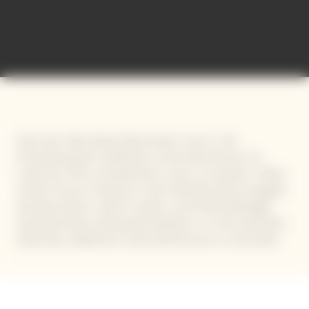
International Bold Barometer
Eines der Ziele dieses Barometers war es, die
Entwicklung des weiblichen Unternehmertums im
Laufe der Zeit zu beobachten und zu verstehen. Daher
startet Veuve Clicquot im Jahr 2023 die dritte Ausgabe
des Barometers, die 25 Länder und 49 000 Befragte
(repräsentative Stichprobe) abdeckt, um den aktuellen
Stand des weiblichen Unternehmertums zu erkunden.