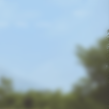
Italia | it
Dame
Gifting
La Maison