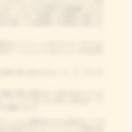
リコとピクニックスタイルのフードペアリング料
フはラ・グランダムが提供する美食体験「ガーデ
するシェフです。振る舞ったお料理をご紹介しま
めの小林シェフが振る舞ったお料理をご紹介しま
表するシャンパン「イエローラベル」マグナムボ
わせて、シャンパーニュのフレッシュさを引き出
を存分に楽しめるカスクルートと「ラ・グランダ
が贅沢に豚モモ肉のロティを切り分けたジャンボ
と「ラ・グランダム ロゼ 2015」を合わせて、ラ
グを堪能しました。
コナッツミルク 茶寒天タピオカには甘口の「リッチ
遊び心のあるデザートとシャンパーニュの贅沢な味