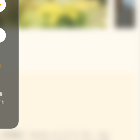
i
PE
,
掲載店「villa aida（ヴィラ アイーダ）」の小