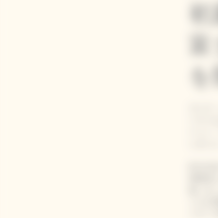
初
富
を
ヴーヴ
ーラベ
ベント「
しまし
約100
神崎恵
集いま
イルを
イター 