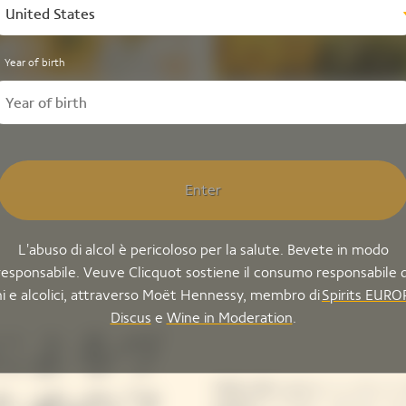
United States
Year of birth
Enter
L'abuso di alcol è pericoloso per la salute. Bevete in modo
responsabile. Veuve Clicquot sostiene il consumo responsabile d
ni e alcolici, attraverso Moët Hennessy, membro di
Spirits EURO
Discus
e
Wine in Moderation
.
によるヴ
和歌山県にあるミシュラン二つ星