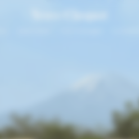
 Sun
Solaire Season
I nostri Champagne
La Grande 