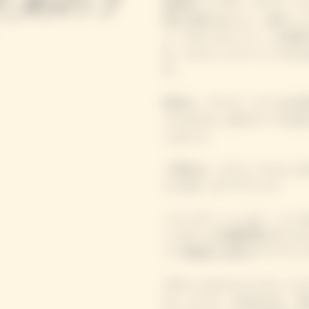
ためのフ
林寛司シェフが、ヴーヴ・ク
理を手掛けました。小林シェ
ン・ガストロノミー」を体現
す。ピクニックイベントのた
す。
乾杯は、ヴーヴ・クリコを代
トルとひよこ豆のスープを合
しました。
二皿目は、ピクニックらしさ
ム 2018」をペアリング。
メインディッシュは、シェフ
ン ロティ& 初夏野菜のマリネ
イブ感溢れる演出でペアリン
デザートのマスクメロン コ
オン アイス」を合わせて、