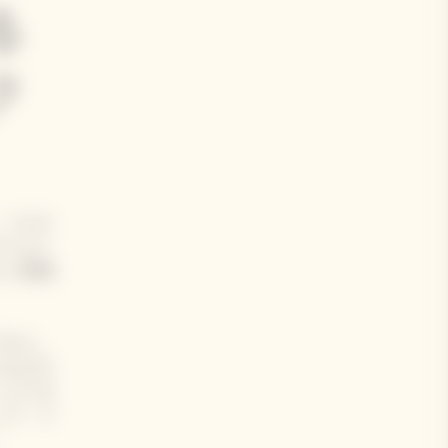
る
ク
、イエロ
タイルイ
たり開催
ズさん、
んなどが
ックスタ
ング・ラ
。