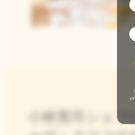
vi
小林寛司シェフ