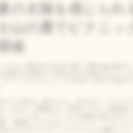
夏の太陽を感じられ
士山の麓でピクニッ
開催
・クリコは、初夏を迎えた富士山の麓で、絶景を望む自然の中
ルに象徴される太陽のような輝きと喜びをお届けするライフス
ヴ―ヴ・クリコ ピクニック」を５月21日、22日の二日間にわ
た。
名のゲストが招かれ、夏木マリさん、RIKACOさん、エリーロー
さん、chayさん、長塚健斗さん、長谷川ミラさん、大野拓朗さ
した。 イベントでは、ヴーヴ・クリコが提案する新たなピクニ
体験。小林寛司シェフによるフードペアリング、シンガー & ソ
BIRDさんによるアコースティックライブとともに満喫しました