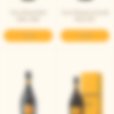
Veuve Clicquot Brut
Veuve Clicquot La Grande
Yellow Label ​
Dame 2012
Scoprire
Scoprire