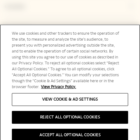
Contatto
Legal Notice
We use cookies and other trackers to ensure the operation of
the site, to measure and analyze the site’s audience, to
present you with personalized advertising outside the site,
and to enable the operation of certain social networks. By
Social Media
using this site you agree to our use of cookies as described in
our Privacy Policy. To reject all optional cookies select “Reject
All Optional Cookies.” To agree to all optional cookies, click
“Accept All Optional Cookies.” You can modify your selections
though the “Cookie & Ad Settings” available here or in the
browser footer.
View Privacy Policy.
Italia | it
VIEW COOKIE & AD SETTINGS
REJECT ALL OPTIONAL COOKIES
BEVI RESPONSABILMENTE
ACCEPT ALL OPTIONAL COOKIES
© 2025 Veuve Clicquot