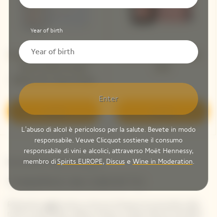
Year of birth
Veuve Clicquot La Grande
La Grande Dame Rosé
Dame 2018 Limited
2018
Edition By Simon Porte
Jacquemus
Enter
Scoprire
Scoprire
L'abuso di alcol è pericoloso per la salute. Bevete in modo
responsabile. Veuve Clicquot sostiene il consumo
responsabile di vini e alcolici, attraverso Moët Hennessy,
membro di
Spirits EUROPE
,
Discus
e
Wine in Moderation
.
Newsletter Veuve Clicquot
TENIAMOCI IN CONTATTO
Rimanete aggiornati su Veuve Clicquot iscrivendovi alla
nostra newsletter. Basta inserire i propri dati di contatto