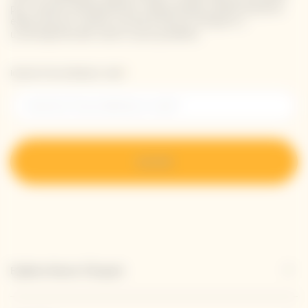
per ricevere direttamente nella propria casella di posta
elettronica le ultime novità di Veuve Clicquot o
un'anteprima dei nostri nuovi prodotti.
Inserisci il tuo indirizzo e-mail *
Iscriviti
Esplora Veuve Clicquot