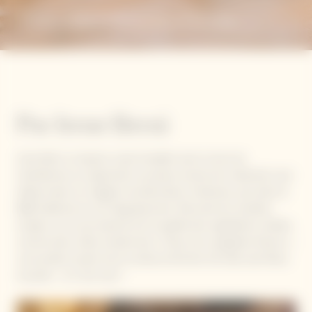
Fleurs De Courgettes Farcies
Par Irene Berni
Irene Berni a toujours voulu travailler avec le sens de
l'esthétisme, en apportant sa propre touche de créativité, tout
d’abord dans un magasin de décoration intérieure, puis dans le
B&B Valdirose et son blog éponyme. Elle aime les recettes
simples, où ce qui importe est la qualité des ingrédients utilisés,
comme dans cette recette des « Fleurs de courgettes farcies »,
concoctées à partir de la ricotta du fermier d’à côté, des fleurs
du jardin… et c'est tout !