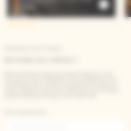
Champagne
Newsletter Veuve Clicquot
RESTONS EN CONTACT
Restez informé à propos de Veuve Clicquot en vous
inscrivant à notre newsletter. Entrez simplement vos
coordonnées pour recevoir les dernières nouvelles de
Veuve Clicquot et pour être informé de nos nouveaux
produits directement dans votre boîte mail.
Entrer une adresse email *