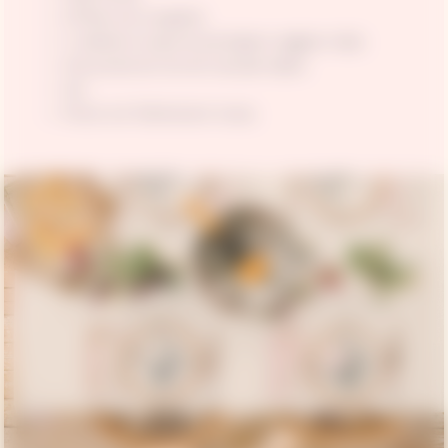
10 fleurs de courgette;
1 cuillerée à soupe de parmigiano reggiano râpé;
Une pincée de noix de muscade râpée;
Sel;
Poivre noir fraîchement moulu;