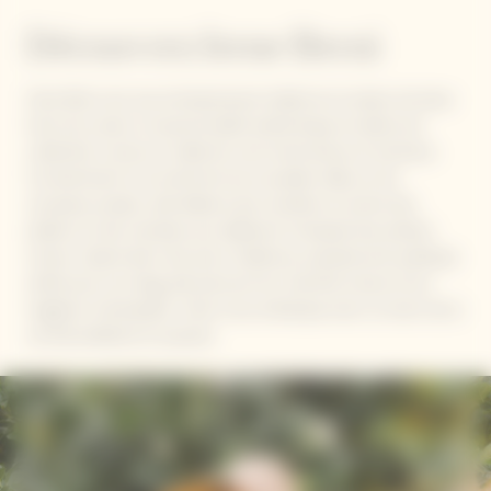
Découvrez Irene Berni
Irène Berni est une entrepreneure italienne et auteur de deux
livres de cuisine. Sa personnalité authentique et pleine de
créativité, incarne un idéal de vivre harmonieux et lumineux.
Constamment à la recherche de nouvelles idées et de
nouveaux projets, elle élabore des recettes et anime des
ateliers et des retraites qui célèbrent la beauté des petites
choses. Quand elle n’est pas à Valdirose, pseudonyme poétique
utilisé pour son blog, elle parcourt les marchés locaux et les
magasins d'antiquités. Irène nous embarque avec sa vision de la
vie bienveillante et joyeuse.