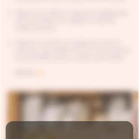
Déposez une cuillerée à soupe de ce mélange dans
chacune des fleurs de courgette et refermez
chaque extrémité.
Disposez-les ensuite sur la plaque de cuisson et
laissez-les cuire pendant environ 15 minutes dans le
four préchauffé, jusqu'à ce qu'elles soient dorées.
Voir plus