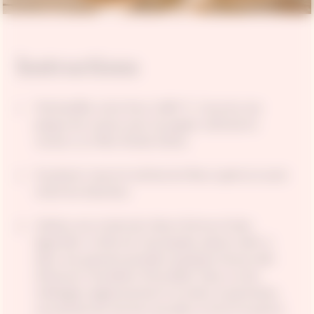
Instructions
Préchauffez votre four à 180 °C. Couvrez une
plaque de cuisson avec du papier sulfurisé et
versez-y un filet d'huile d'olive.
À présent, lavez et séchez les fleurs après en avoir
retiré les étamines.
Utilisez une ricotta de chèvre ferme et bien
égouttée. Si elle est trop liquide, placez celle-ci
dans une passoire pendant quelques heures afin
d'évacuer l'excédent d'humidité. Dans un bol,
mélangez soigneusement la ricotta, le parmesan,
une pincée de noix de muscade, le sel et le poivre.