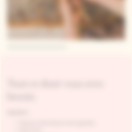
Tout ce dont vous avez
besoin
Ingredients
150 g de ricotta fraîche et bien égouttée;
Huile d'olive;