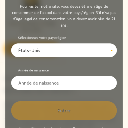
Pour visiter notre site, vous devez être en âge de
consommer de l'alcool dans votre pays/région. S'il n'ya pas
d'âge légal de consommation, vous devez avoir plus de 21
Veuve Clicquot Vintage
ans.
Brut 2015 ​
Sélectionnez votre pays/région
Découvrir
États-Unis
Année de naissance
Newsletter Veuve Clicquot
RESTONS EN CONTACT
Restez informé à propos de Veuve Clicquot en vous
inscrivant à notre newsletter. Entrez simplement vos
Entrer
coordonnées pour recevoir les dernières nouvelles de
Veuve Clicquot et pour être informé de nos nouveaux
produits directement dans votre boîte mail.