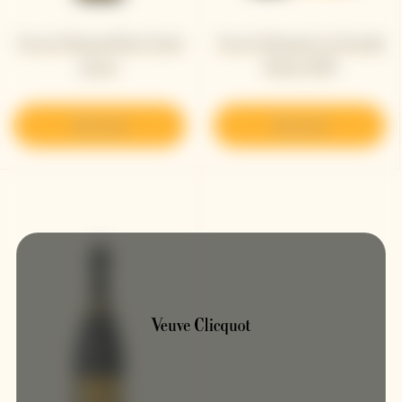
Veuve Clicquot Brut Carte
Veuve Clicquot La Grande
Jaune​
Dame 2018
Découvrir
Découvrir