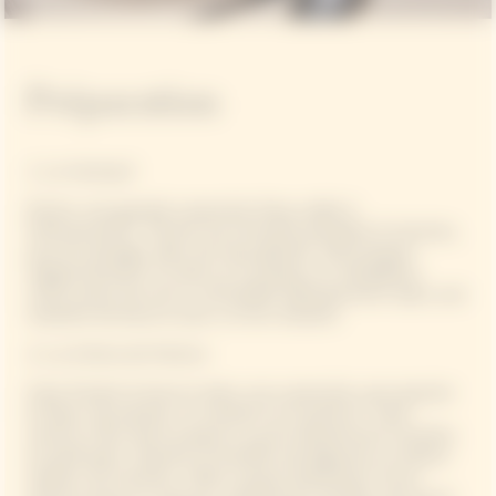
Préparation
1. Le Homard​
Porter une grande casserole d’eau salée à
frémissement. Pocher les homards pendant 6 minutes,
puis les plonger dans de l’eau glacée. Décortiquer
soigneusement la chair et la couper en médaillons.
Juste avant de servir, réchauffer délicatement dans une
noisette de beurre avec un brin d’aneth.​
2. La Crème de Potiron​
Faire fondre le beurre dans une casserole, puis ajouter
le blanc de poireau, la carotte et le potiron. Faire
revenir à feu doux jusqu’à ce qu’ils deviennent tendres
et parfumés. Ajouter le bouillon de légumes et laisser
mijoter 20 minutes. Mixer jusqu’à obtention d’une