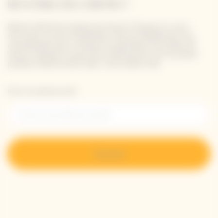
RESTONS EN CONTACT
Restez informé à propos de Veuve Clicquot en vous
inscrivant à notre newsletter. Entrez simplement vos
coordonnées pour recevoir les dernières nouvelles de
Veuve Clicquot et pour être informé de nos nouveaux
produits directement dans votre boîte mail.
Entrer une adresse email *
S’inscrire