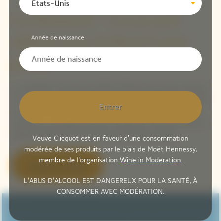
États-Unis
Le Homard - Un accord
délicat avec le Brut Carte
Année de naissance
Jaune
La cuvée Brut Carte Jaune révèle la finesse des saveurs marines.
Sa vivacité et sa richesse aromatique subliment la chair délicate
Entrer
du homard, tandis que la crème de potiron apporte une note
onctueuse. La bergamote, avec sa fraîcheur citronnée, crée un
équilibre raffiné et une harmonie parfaite des saveurs.​
Veuve Clicquot est en faveur d'une consommation
modérée de ses produits par le biais de Moët Hennessy,
membre de l'organisation
Wine in Moderation
.
Acheter en ligne
L'ABUS D'ALCOOL EST DANGEREUX POUR LA SANTÉ, À
CONSOMMER AVEC MODÉRATION.