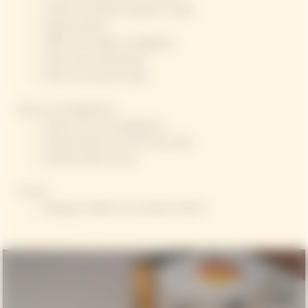
1 blanc de poireau, finement ciselé​
20 g de beurre​
300 ml de bouillon de légumes​
Zeste d’une clémentine​
Fleur de sel, poivre blanc​
​
Essence de Bergamote​
Zeste et jus d’½ bergamote​
50 g de beurre doux froid (en dés)​
Pincée de fleur de sel​
Finition
Quelques feuilles de coriandre fraîche​