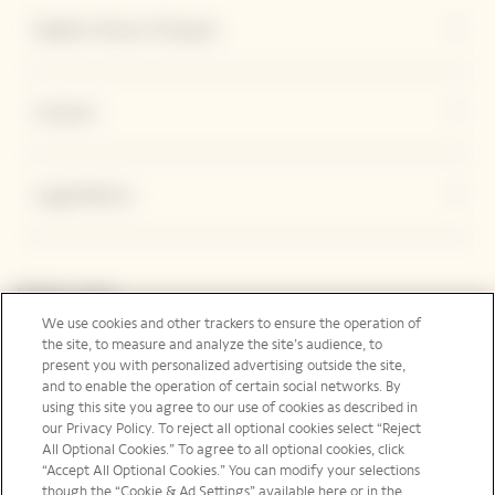
Explore Veuve Clicquot
Contact
Legal Notice
Suivez-nous
We use cookies and other trackers to ensure the operation of
the site, to measure and analyze the site’s audience, to
present you with personalized advertising outside the site,
and to enable the operation of certain social networks. By
France | fr
using this site you agree to our use of cookies as described in
our Privacy Policy. To reject all optional cookies select “Reject
All Optional Cookies.” To agree to all optional cookies, click
“Accept All Optional Cookies.” You can modify your selections
though the “Cookie & Ad Settings” available here or in the