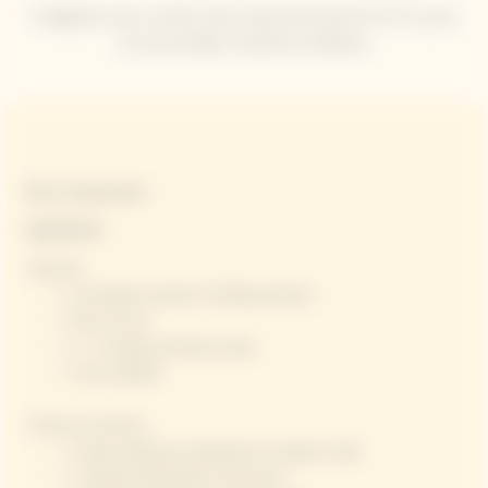
À déguster avec un Brut Carte Jaune bien frais (8–10 °C), pour
un accord alliant vivacité et fraîcheur.
Pour 4 personnes
Ingrédients
Homard
2 homards moyens (≈400 g chacun)​
Fleur de sel​
1 c. à soupe de beurre doux​
1 brin d’aneth​
​
Crème de Potiron​
1 petit butternut, épluché et coupé en dés​
1 carotte, épluchée et émincée​