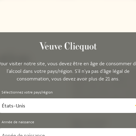
ation
our visiter notre site, vous devez être en âge de consommer 
"Le Vintage Rosé 2012 est pu
l'alcool dans votre pays/région. S'il n'ya pas d'âge légal de
franche et nette. Il déploie 
consommation, vous devez avoir plus de 21 ans.
fraise et de cerise Morello p
tanins; la sensation de caress
Sélectionnez votre pays/région
contrebalancer parfaitement l
États-Unis
caractéristiques de ce champ
Robe rose foncé
Année de naissance
Reflets cuivrés