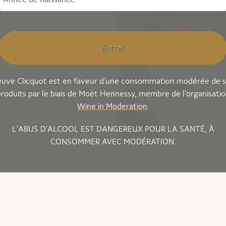
Fruits rouges frais (fraise, fra
Senteurs d’agrumes (pample
Notes légèrement épicées de 
Des caractères de fruits secs
Entrer
Canard
Speck
uve Clicquot est en faveur d'une consommation modérée de 
Carpaccio de bœuf
roduits par le biais de Moët Hennessy, membre de l'organisati
Thon
Wine in Moderation
.
Agneau
Mimolette
L'ABUS D'ALCOOL EST DANGEREUX POUR LA SANTÉ, À
Fruits mûrs
CONSOMMER AVEC MODÉRATION.