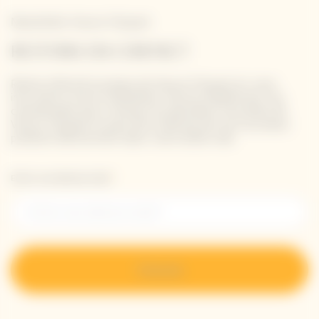
Newsletter Veuve Clicquot
RESTONS EN CONTACT
Restez informé à propos de Veuve Clicquot en vous
inscrivant à notre newsletter. Entrez simplement vos
coordonnées pour recevoir les dernières nouvelles de
Veuve Clicquot et pour être informé de nos nouveaux
produits directement dans votre boîte mail.
Entrer une adresse email *
S’inscrire