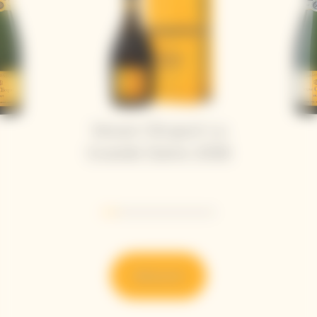
Veuve Clicquot La
Grande Dame 2018
Go to slide 1
Go to slide 2
Go to slide 3
Go to slide 4
Go to slide 5
Go to slide 6
Go to slide 7
Découvrir