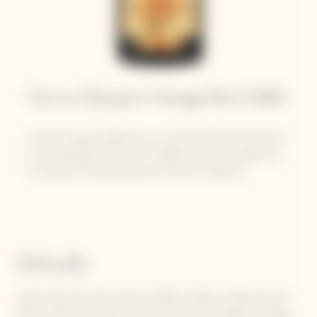
Veuve Clicquot Vintage Brut 2008
Comme chaque millésime, le vin est le reflet du temps, de
la climatologie de l’année. En 2008, le final est superbe et
la maturité se déroule dans de bonnes conditions.
Détails
Veuve Clicquot a présenté, en 2008, le 65ème millésime de la
Maison depuis la création de son premier champagne Vintage,