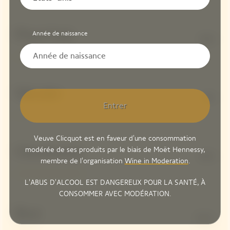
Pinot Noir
Année de naissance
61%
Meunier
5%
Entrer
Veuve Clicquot est en faveur d'une consommation
modérée de ses produits par le biais de Moët Hennessy,
Chardonnay
34%
membre de l'organisation
Wine in Moderation
.
L'ABUS D'ALCOOL EST DANGEREUX POUR LA SANTÉ, À
CONSOMMER AVEC MODÉRATION.
Brut
8 G/L