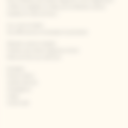
avec la fraîcheur des arômes d’agrumes (citron) légèrement
confits et soulignée, en finale, par de délicates nuances
toastées et notes de fruits s
Un or clair et brillant
Une effervescence remarquée et persistante
Délicates nuances toastées
Fraîcheur des arômes d’agrumes (citron)
Notes de fruits secs (abricots)
Escalopes
Poissons blancs
Viandes blanches
Champignons
Crabes
Comté vieilli