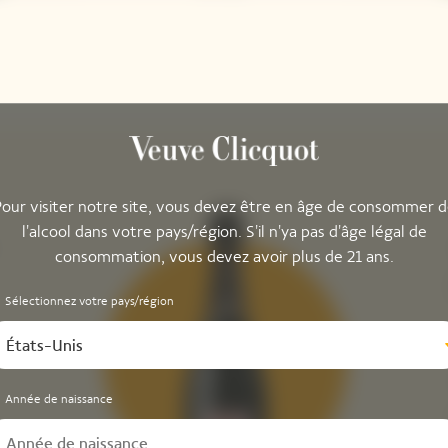
our visiter notre site, vous devez être en âge de consommer 
l'alcool dans votre pays/région. S'il n'ya pas d'âge légal de
consommation, vous devez avoir plus de 21 ans.
Sélectionnez votre pays/région
États-Unis
Année de naissance