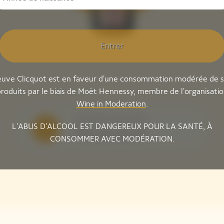
Entrer
uve Clicquot est en faveur d'une consommation modérée de 
roduits par le biais de Moët Hennessy, membre de l'organisati
Wine in Moderation
.
Potentiel de vieillissement
L'ABUS D'ALCOOL EST DANGEREUX POUR LA SANTÉ, À
Plus de 10 ans
CONSOMMER AVEC MODÉRATION.