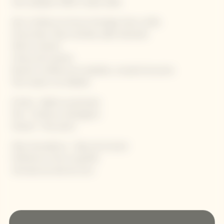
avec quelques reflets couleur paille.
Nez: Confiture et écorce d’orange, fruits confits
Poivre blanc, fleurs séchées, pâte d’amande
Miel et caramel
Honey and caramel
Bouche: Confiture de mirabelles, compoté de poires
Pain toasté, cire d’abeille
Entrée : Sablés au parmesan
Plat : Tortilla au champignon
Dessert : Pain perdu
Plats d'excellence : Tajine de homard
Parfumé au citron et girofle
Semoule aux abricots secs