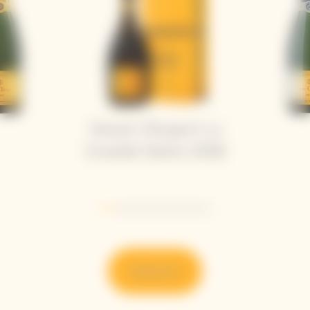
Veuve Clicquot La
Grande Dame 2018
Go to slide 1
Go to slide 2
Go to slide 3
Go to slide 4
Go to slide 5
Go to slide 6
Go to slide 7
Découvrir