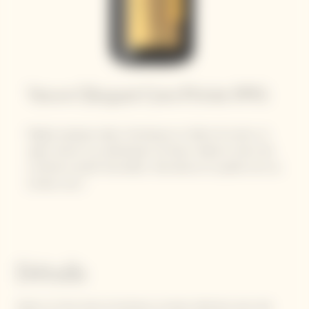
Veuve Clicquot Cave Privée 1995
Malgré quelques aléas climatiques en début de saison, la
vigne réussit à se développer de façon idéale et dans des
conditions plutôt favorables. Abondance et qualité sont au
rendez-vous !
Détails
Après un hiver doux et pluvieux, la saison démarre avec des