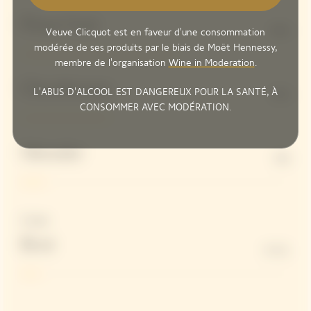
Pinot Noir
58%
Veuve Clicquot est en faveur d'une consommation
modérée de ses produits par le biais de Moët Hennessy,
membre de l'organisation
Wine in Moderation
.
Chardonnay
L'ABUS D'ALCOOL EST DANGEREUX POUR LA SANTÉ, À
33%
CONSOMMER AVEC MODÉRATION.
Meunier
9%
Dosage
Brut
6 G/L