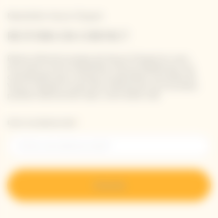
Newsletter Veuve Clicquot
RESTONS EN CONTACT
Restez informé à propos de Veuve Clicquot en vous
inscrivant à notre newsletter. Entrez simplement vos
coordonnées pour recevoir les dernières nouvelles de
Veuve Clicquot et pour être informé de nos nouveaux
produits directement dans votre boîte mail.
Entrer une adresse email *
S’inscrire