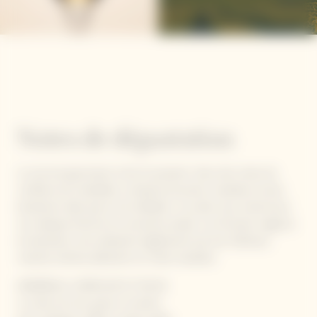
Notes de dégustation
Le nez est gourmand, riche et puissant. Avec des notes de
confiture de mirabelles, compote de poires, toastées et plus
évolutives telle que la cire d’abeille ; la cuvée nous charme par
son attaque franche et sa bouche ample. Les formats magnum
et jéroboam nous séduisent également par leur fraîcheur,
vivacité, arômes pâtissiers et notes toastées.
GÉNÉREUX, COMPLEXE ET RICHE
La robe est d’un jaune or tendre