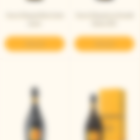
Veuve Clicquot Brut Carte
Veuve Clicquot La Grande
Jaune​
Dame 2012
Découvrir
Découvrir