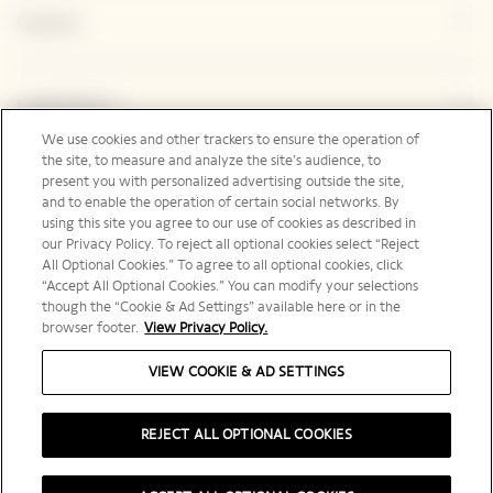
Contact
Legal Notice
We use cookies and other trackers to ensure the operation of
the site, to measure and analyze the site’s audience, to
present you with personalized advertising outside the site,
Suivez-nous
and to enable the operation of certain social networks. By
using this site you agree to our use of cookies as described in
our Privacy Policy. To reject all optional cookies select “Reject
All Optional Cookies.” To agree to all optional cookies, click
“Accept All Optional Cookies.” You can modify your selections
though the “Cookie & Ad Settings” available here or in the
Canada | fr
browser footer.
View Privacy Policy.
VIEW COOKIE & AD SETTINGS
REJECT ALL OPTIONAL COOKIES
L'ABUS D’ALCOOL EST DANGEREUX POUR LA SANTÉ, À CONSOMMER AVEC
MODÉRATION