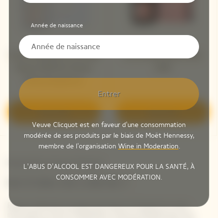
Année de naissance
Veuve Clicquot La Grande
La Grande Dame Rosé
Dame 2018 Par Simon
2018
Porte Jacquemus
Entrer
Découvrir
Découvrir
Veuve Clicquot est en faveur d'une consommation
modérée de ses produits par le biais de Moët Hennessy,
membre de l'organisation
Wine in Moderation
.
Newsletter Veuve Clicquot
L'ABUS D'ALCOOL EST DANGEREUX POUR LA SANTÉ, À
CONSOMMER AVEC MODÉRATION.
RESTONS EN CONTACT
Restez informé à propos de Veuve Clicquot en vous
inscrivant à notre newsletter. Entrez simplement vos