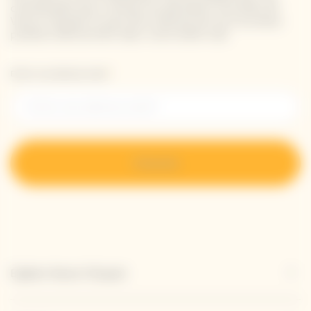
coordonnées pour recevoir les dernières nouvelles de
Veuve Clicquot et pour être informé de nos nouveaux
produits directement dans votre boîte mail.
Entrer une adresse email *
S’inscrire
Explore Veuve Clicquot