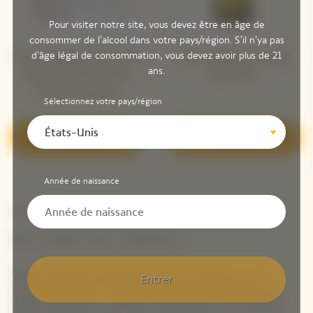
Pour visiter notre site, vous devez être en âge de
consommer de l'alcool dans votre pays/région. S'il n'ya pas
Veuve Clicquot La Grande
d'âge légal de consommation, vous devez avoir plus de 21
Veuve Clicquot Vintage
ans.
Dame 2018 Par Simon
Brut 2015 ​
Porte Jacquemus
Sélectionnez votre pays/région
États-Unis
Découvrir
Découvrir
Année de naissance
Newsletter Veuve Clicquot
RESTONS EN CONTACT
Restez informé à propos de Veuve Clicquot en vous
Entrer
inscrivant à notre newsletter. Entrez simplement vos
coordonnées pour recevoir les dernières nouvelles de
Veuve Clicquot et pour être informé de nos nouveaux