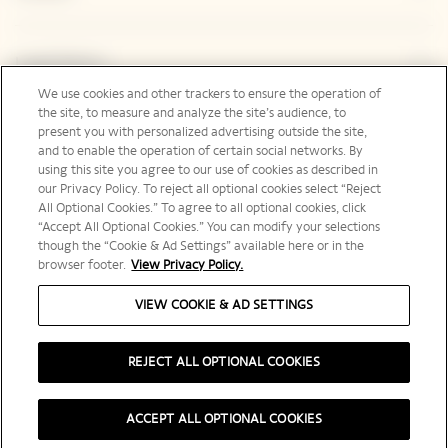
Legal Notice
We use cookies and other trackers to ensure the operation of
the site, to measure and analyze the site’s audience, to
present you with personalized advertising outside the site,
Suivez-nous
and to enable the operation of certain social networks. By
using this site you agree to our use of cookies as described in
our Privacy Policy. To reject all optional cookies select “Reject
All Optional Cookies.” To agree to all optional cookies, click
“Accept All Optional Cookies.” You can modify your selections
though the “Cookie & Ad Settings” available here or in the
Canada | fr
browser footer.
View Privacy Policy.
VIEW COOKIE & AD SETTINGS
REJECT ALL OPTIONAL COOKIES
L'ABUS D’ALCOOL EST DANGEREUX POUR LA SANTÉ, À CONSOMMER AVEC
MODÉRATION
ACCEPT ALL OPTIONAL COOKIES
©️ 2025 Veuve Clicquot