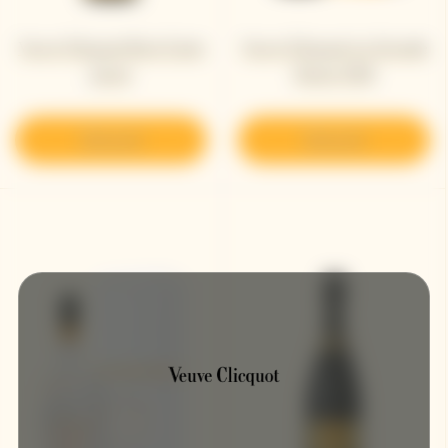
Veuve Clicquot Brut Carte
Veuve Clicquot La Grande
Jaune​
Dame 2018
Découvrir
Découvrir