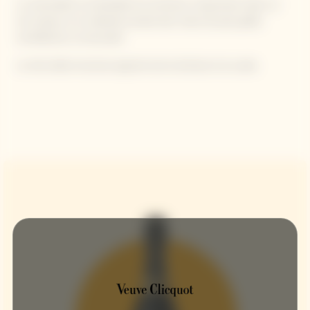
La verticalité, la minéralité et la tension s'expriment dans un
1er temps, le vin dévoile ensuite des notes de pain grillé,
torréfaction, et de pralin.
La très belle structure apporte de la droiture à la cuvée.