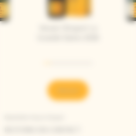
Veuve Clicquot La
Grande Dame 2018
Go to slide 1
Go to slide 2
Go to slide 3
Go to slide 4
Go to slide 5
Go to slide 6
Go to slide 7
Découvrir
Newsletter Veuve Clicquot
RESTONS EN CONTACT