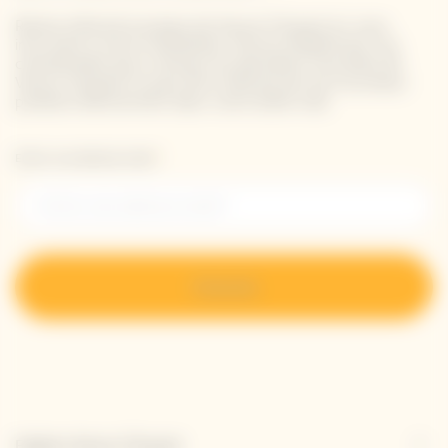
Restez informé à propos de Veuve Clicquot en vous
inscrivant à notre newsletter. Entrez simplement vos
coordonnées pour recevoir les dernières nouvelles de
Veuve Clicquot et pour être informé de nos nouveaux
produits directement dans votre boîte mail.
Entrer une adresse email *
S’inscrire
Explore Veuve Clicquot