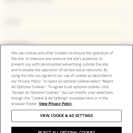
Contact
Legal Notice
We use cookies and other trackers to ensure the operation of
the site, to measure and analyze the site’s audience, to
present you with personalized advertising outside the site,
Suivez-nous
and to enable the operation of certain social networks. By
using this site you agree to our use of cookies as described in
our Privacy Policy. To reject all optional cookies select “Reject
All Optional Cookies.” To agree to all optional cookies, click
“Accept All Optional Cookies.” You can modify your selections
though the “Cookie & Ad Settings” available here or in the
Canada | fr
browser footer.
View Privacy Policy.
VIEW COOKIE & AD SETTINGS
REJECT ALL OPTIONAL COOKIES