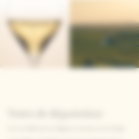
assemblage, confèrent à cette cuvée une puissance et
intensité aromatique. Les vins élevés ainsi acquièrent une
complexité supplémentaire, avec des notes d'épices et de
subtiles notes de torréfaction et de pain grillé qui donnent à ce
champagne millésimé une richesse infinie.
Contient des sulfites.
Notes de dégustation
Ce vin se définit par son élégance, sa tension et son énergie.