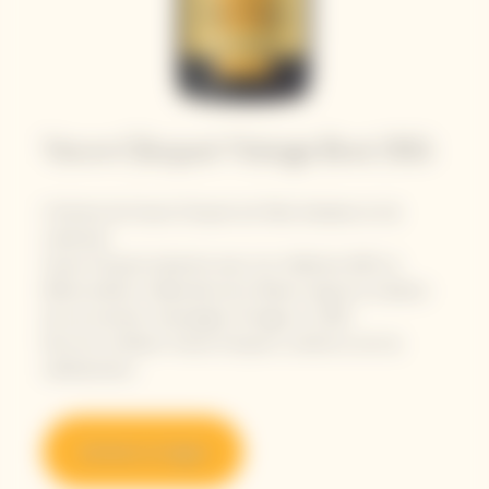
Veuve Clicquot Vintage Brut 2015 ​
L’histoire de Veuve Clicquot est faite d’audace et de
créativité.
Veuve Clicquot présente avec son millésime 2015, la
67ème édition millésimée de la Maison depuis la création
de son premier champagne Vintage, en 1810.
Des lors, la Maison Veuve Clicquot a cultivé un art du
vieillissement.
Acheter en ligne