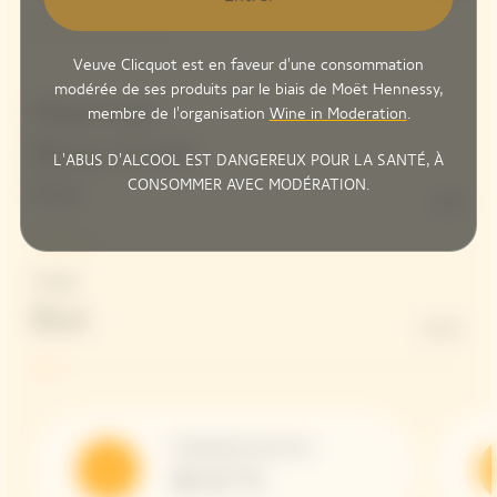
Veuve Clicquot est en faveur d'une consommation
modérée de ses produits par le biais de Moët Hennessy,
Pinot Noir
membre de l'organisation
Wine in Moderation
.
Bouzy Grand
L'ABUS D'ALCOOL EST DANGEREUX POUR LA SANTÉ, À
CONSOMMER AVEC MODÉRATION.
Cru
13%
Dosage
Brut
6 G/L
Température de service
10-12 °C