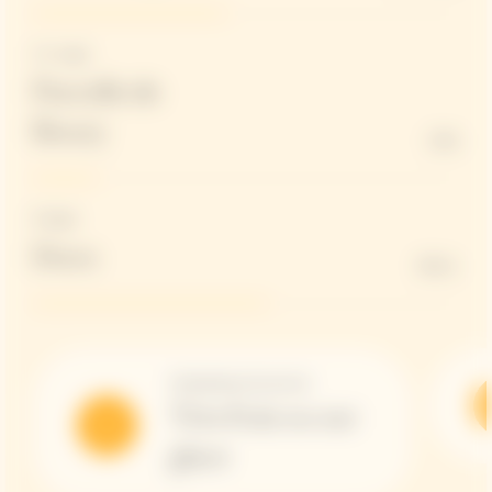
Vin rouge
Parcelle de
Bouzy
15%
Dosage
Doux
55G/L
Température de service
Très frais ou sur
glace