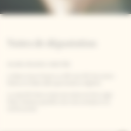
Notes de dégustation
SOLAIRE, OPULENCE, CARACTÈRE
La Maison Veuve Clicquot a su offrir avec RICH des saveurs
fraîches et fruitées alliant gourmandise et légèreté.
La cuvée RICH Rosé combine des arômes de fruits rouges
(fraise, framboise, groseille) à des notes exotiques et de
menthe poivrée.