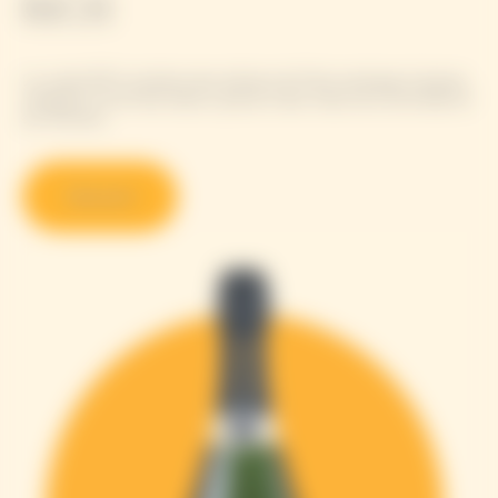
RICH
La cuvée RICH combine des arômes de fruits exotiques (ananas,
mangue) et de fruits blancs (poire) à des notes de citronnelle et
de verveine.
Découvrir