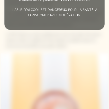
extrêmement frais à 4 degrés.
L'ABUS D'ALCOOL EST DANGEREUX POUR LA SANTÉ, À
Pour réaliser le rituel de service parfait, assurez-vous de remplir
CONSOMMER AVEC MODÉRATION.
au moins la moitié du verre RICH, placez un glaçon sphérique
dans le verre, RICH est prêt à être savouré !
Le RICH Rosé se marie parfaitement avec des plats tels que le
saumon fumé, la salade de fruits épicée, la patate douce ou
encore les brochettes de poulet yakitori.