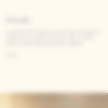
Détails
La cuvée RICH Rosé s'appuie sur le savoir-faire oenologique de
la Maison et son caractère innovant pour offrir des saveurs
fraîches et fruitées alliant gourmandise et légéreté.
Contient des sulfites.
Voir plus