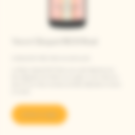
Veuve Clicquot RICH Rosé
À DÉGUSTER TRÈS FRAIS OU SUR GLACE
La Maison dévoile RICH Rosé, une cuvée élaborée pour
être dégustée très fraîche ou sur glace, à venir découvrir
dans les Sun Clubs, terrasses estivales déployées à travers
le monde.
Acheter en ligne