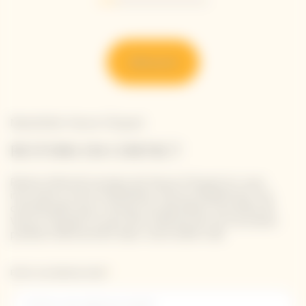
Go to slide 1
Go to slide 2
Go to slide 3
Go to slide 4
Go to slide 5
Go to slide 6
Découvrir
Newsletter Veuve Clicquot
RESTONS EN CONTACT
Restez informé à propos de Veuve Clicquot en vous
inscrivant à notre newsletter. Entrez simplement vos
coordonnées pour recevoir les dernières nouvelles de
Veuve Clicquot et pour être informé de nos nouveaux
produits directement dans votre boîte mail.
Entrer une adresse email *