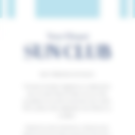
NOS TERRASSES ESTIVALES
Terrasses estivales imaginées en collaboration
avec le studio Marcel Poulain, les Sun Clubs
accueilleront cet été le lancement des cuvées
RICH, prêtes à être dégustées très fraîches ou
sur glace.
Explorez la carte interactive ci-dessous pour
découvrir les Sun Clubs proches de chez vous !