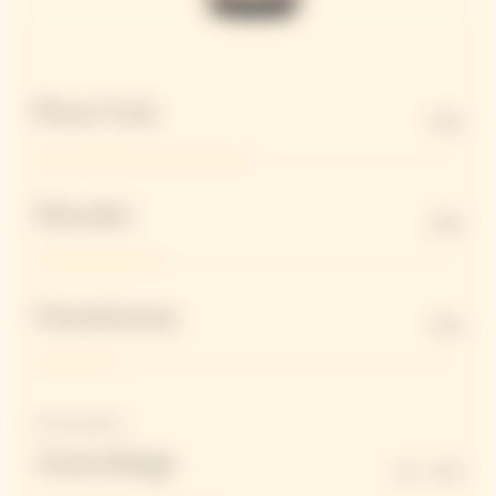
Pinot Noir
50%
Meunier
30%
Chardonnay
20%
Vins de réserve
Assemblage
40 - 45%