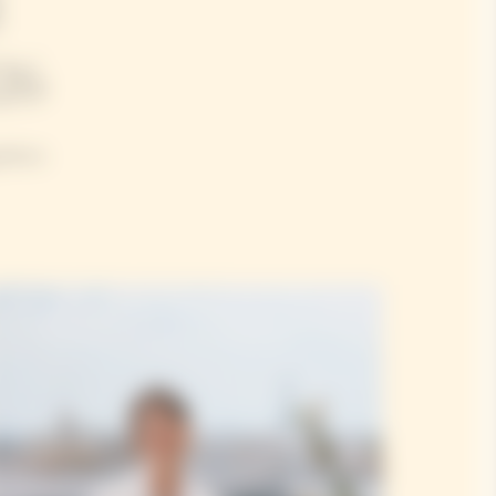
26
lières