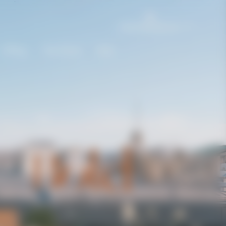
International | en
Gifting
The House
Bold