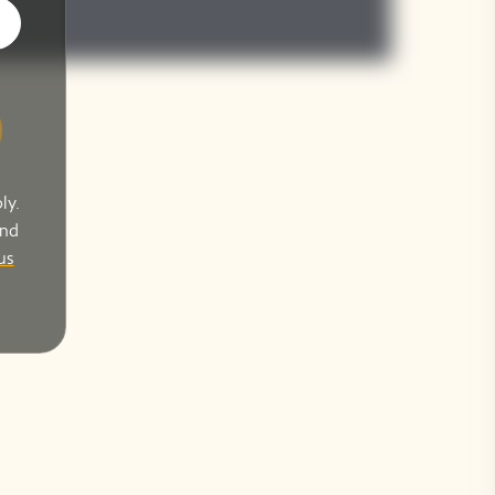
ly.
and
us