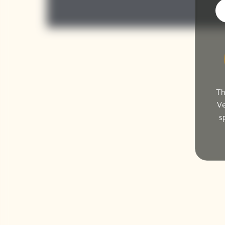
Th
Ve
s