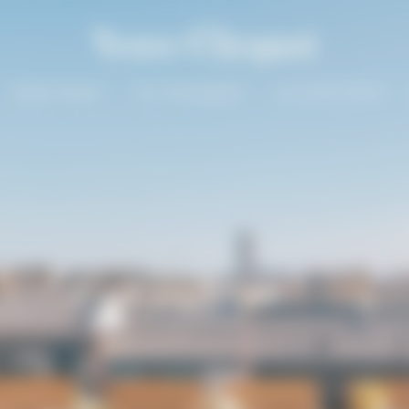
Solaire Season
Our Champagnes
La Grande Dame