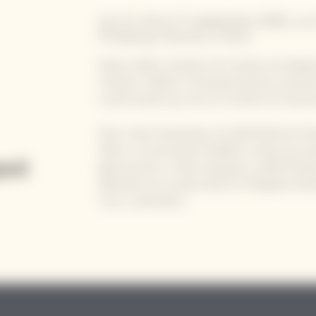
Les 15, 16 et 17 septembre 2026, sur 
Printemps Femme, à Paris
Depuis 1805, héritière de l'audace de Mada
Clicquot célèbre l'entrepreneuriat au fémi
communauté qui met en lumière les femme
Dans cette dynamique, les Bold Woman Dinn
dîners-conversations dédiée à celles qui ré
gastronomie. Coline Faulquier, cheffe étoilé
pâtissière du monde 2019, et Philippine Dar
vous y attendent.