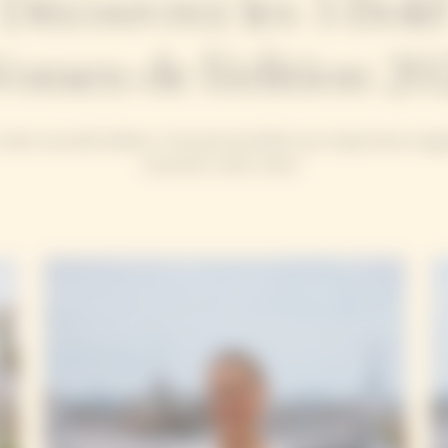
Découvrez les 3 Bold
omen de l'édition 20
cette nouvelle édition, trois personnalités aux trajectoires singu
incarnent cette vision :