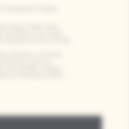
la Terrasse du 7ᵉ Ciel du
me Clicquot, la Maison Veuve
nin avec Bold by Veuve Clicquot,
s audacieuses à travers le monde.
ers reviennent : une série de
inventent les codes de la
e, Jessica Préalpato, meilleure
blay, journaliste gastronomique,