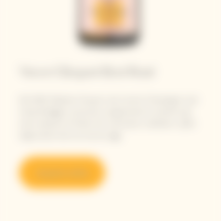
Veuve Clicquot Brut Rosé
Nel 1818, Madame Clicquot creò il primo Champagne rosé
d'assemblaggio conosciuto, sprigionando la vivacità e gli
aromi esplosivi di frutta che continuano a deliziare i palati
degli amanti del vino ancora oggi.
Acquista online