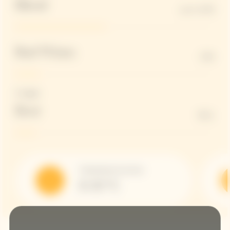
Blend
up to 45%
Red Wines
12%
Dosaggio
Brut
9G/L
Temperatura di servizio
8-10 °C