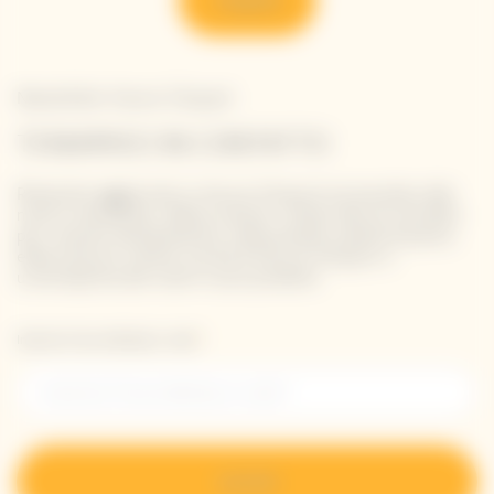
Newsletter Veuve Clicquot
TENIAMOCI IN CONTATTO
Rimanete aggiornati su Veuve Clicquot iscrivendovi alla
nostra newsletter. Basta inserire i propri dati di contatto
per ricevere direttamente nella propria casella di posta
elettronica le ultime novità di Veuve Clicquot o
un'anteprima dei nostri nuovi prodotti.
Inserisci il tuo indirizzo e-mail *
Iscriviti