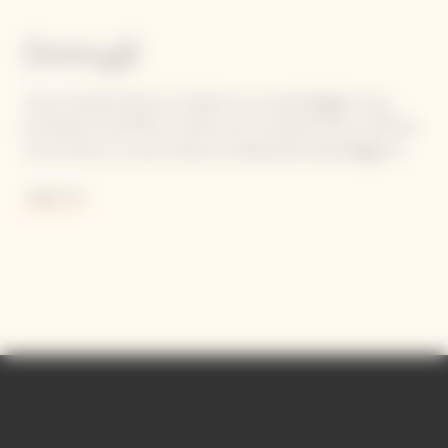
Dettagli
Veuve Clicquot Rosé è il risultato di un assemblaggio di uve
provenienti da 50-60 cru diversi ed è composto fino al 45% da
vini di riserva. La cuvé si basa sul tradizionale assemblaggio di
Yellow Label ed è completata dal vino rosso Pinot Noir.
Leggi di più
Contiene solfiti.