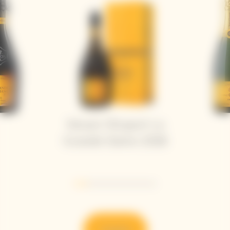
Veuve Clicquot La
Grande Dame 2018
Go to slide 1
Go to slide 2
Go to slide 3
Go to slide 4
Go to slide 5
Go to slide 6
Scoprire