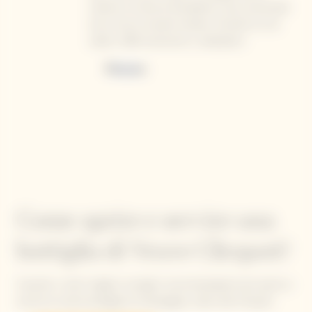
matura e scorza di pompelmo rosa, accentuati
da un tocco di pane tostato. Da bere sin da
subito. 2022 recensioni e valutazioni
Come aprire e servire una
bottiglia di Veuve Clicquot?
Scoprite i nostri migliori consigli e raccomandazioni per aprire e
servire la vostra bottiglia di champagne, nello stile Clicquot.