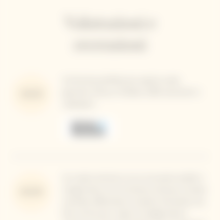
Valutazioni e
recensioni
Un'armonia perfetta per questa cuvée
gourmet, fresca e fruttata. 2022 recensioni e
95/100
valutazioni
Un rosato armonico, la cui croccante acidità si
integra bene con la schiuma cremosa e la base
92/100
minerale, affumicata e di pietra, formando una
fine cornice per i sapori di ciliegia bianca