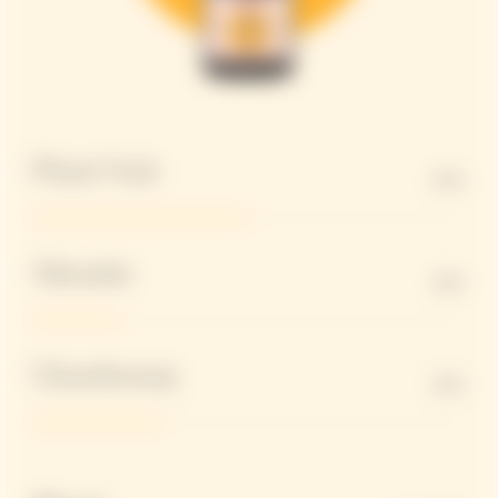
Pinot Noir
50%
Meunier
20%
Chardonnay
30%