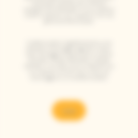
freschezza, perfetto per momenti
indulgenti da condividere. Il suo carattere
vivace si esprime con il sashimi o con una
generosa fetta di pizza.
Si abbina inoltre magnificamente a una
selezione di formaggi stagionati: Ossau-
Iraty, formaggio di capra fresco, tomme
de brebis, Gouda, Mimolette, cheddar
irlandese. La cuvée trova un delicato eco
in un dessert ai frutti rossi, come una
torta leggera o un sorbetto acidulo.
Scopri