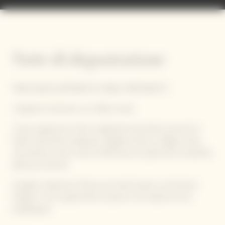
Note di degustazione
FRESCHEZZA, ROTONDITÀ, FORZA, PROFONDITÀ
L'aspetto è luminoso, con riflessi rosati.
Il naso è generoso e fine, inizialmente dominato da aromi di
frutta rossa fresca (lampone, fragola di bosco, ciliegia, mora),
che evolvono verso note di frutta secca e pasticceria: mandorla,
albicocca, brioche.
Al palato, l'apertura è fresca, poi cede il passo a un'armonia
fruttata. Il vino è gourmand, corposo e ha il sapore di una
prelibatezza.