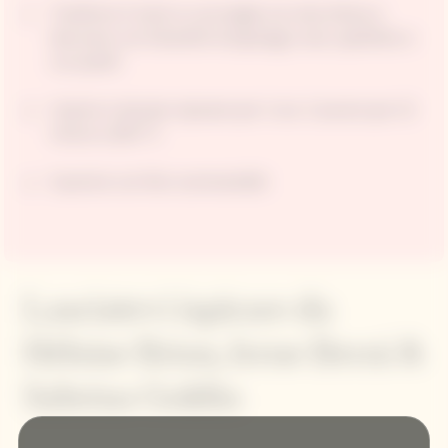
Trasferire il tutto in una teglia con olio d'oliva e
decorare con listarelle di asparagi crudi, cipollotto e
con piselli.
Coprire e lasciare riposare per 1 ora. Cuocere per 15
minuti a 200 °C.
Guarnire con fiori commestibili.
Lasciatevi ispirare da
Héloise Brion, Irene Berni &
Sabrina Goldin