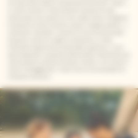
che tutte amano definire “assolutamente femminile”. Grazie a
un modo di essere e di fare talmente naturale che tutto
sembra quasi ovvio, queste tre new makers hanno immaginato
le pietanze che tutti vorremmo scoprire, mangiare, gustare... e
ovviamente condividere. Sì perché ciò che accomuna queste
tre giovani cuoche è la voglia di condivisione, un modo
d'intendere la gastronomia responsabile e generoso. Si sono
quindi adoperate con grande professionalità e divertimento per
creare pietanze composte da frutta e verdura, e che invitano a
riunioni e festeggiamenti. Il tutto intriso di una sensualità che
rivendicano all'unisono.