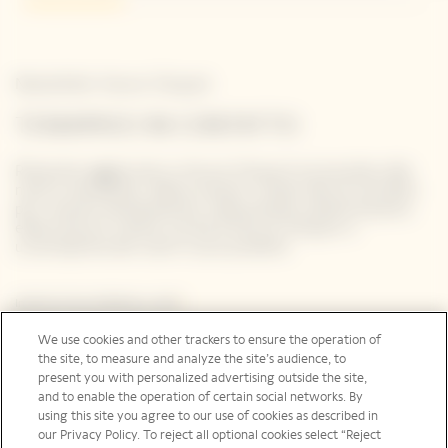
Newsletter Veuve Clicquot
TENIAMOCI IN CONTATTO
Rimanete aggiornati su Veuve Clicquot iscrivendovi alla
nostra newsletter. Basta inserire i propri dati di contatto
per ricevere direttamente nella propria casella di posta
elettronica le ultime novità di Veuve Clicquot o
un'anteprima dei nostri nuovi prodotti.
Inserisci il tuo indirizzo e-mail *
We use cookies and other trackers to ensure the operation of
the site, to measure and analyze the site’s audience, to
present you with personalized advertising outside the site,
and to enable the operation of certain social networks. By
using this site you agree to our use of cookies as described in
Iscriviti
our Privacy Policy. To reject all optional cookies select “Reject