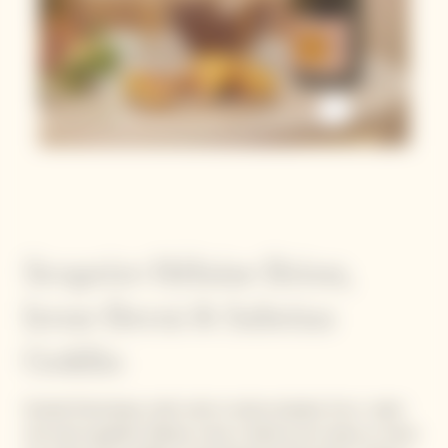
Empañadas Di
Agnello Cotte
A Fuoco Lento
Scoprire Héloise Brion,
Irene Berni & Sabrina
Goldin
Grande freschezza, molti colori e tanta simpatia. Ecco i valori
che hanno guidato Héloïse, Irene e Sabrina nel creare un menu