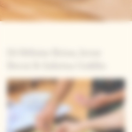
Foccacia Veuve Clicquot
Di Héloise Brion, Irene
Berni & Sabrina Goldin