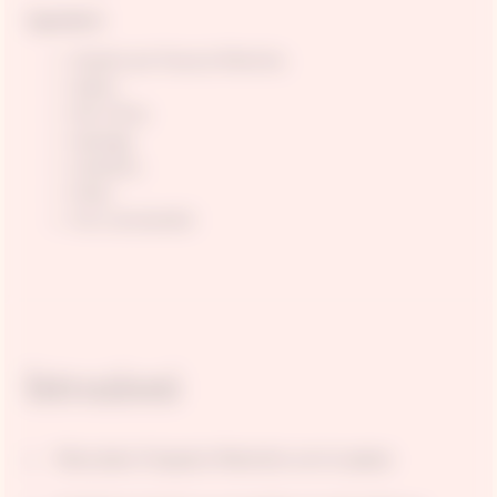
Ingredienti
Impasto per focaccia Mamiche;
Zaatar;
Olio d'oliva;
Asparagi;
Cipollotto;
Piselli;
Fiori commestibili
Istruzioni
Mescolare l'impasto Mamiche con lo zaatar.