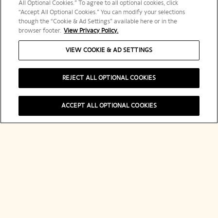
All Optional Cookies.” To agree to all optional cookies, click
“Accept All Optional Cookies.” You can modify your selections
though the “Cookie & Ad Settings” available here or in the
browser footer.
View Privacy Policy.
VIEW COOKIE & AD SETTINGS
Esplora Veuve Clicquot
REJECT ALL OPTIONAL COOKIES
Contatto
ACCEPT ALL OPTIONAL COOKIES
Legal Notice
Social Media