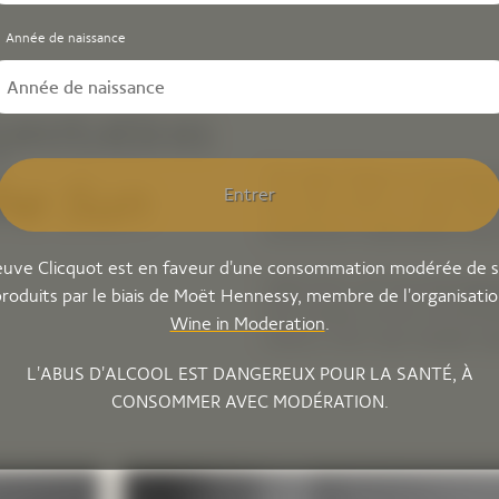
Année de naissance
pretation
The eight Magnum photograph
he Sun
Entrer
this solar theme, in eight di
sometimes a destination they
uve Clicquot est en faveur d'une consommation modérée de 
Captured in 40 new photograph
roduits par le biais de Moët Hennessy, membre de l'organisati
Sun’s power, across an extra
Wine in Moderation
.
colours, from vast outdoor spa
L'ABUS D'ALCOOL EST DANGEREUX POUR LA SANTÉ, À
CONSOMMER AVEC MODÉRATION.