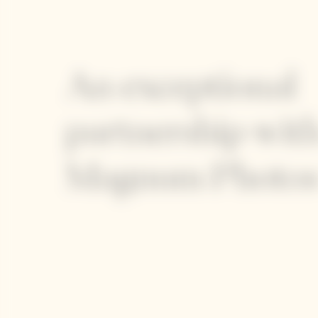
An exceptional
partnership wit
Magnum Photo