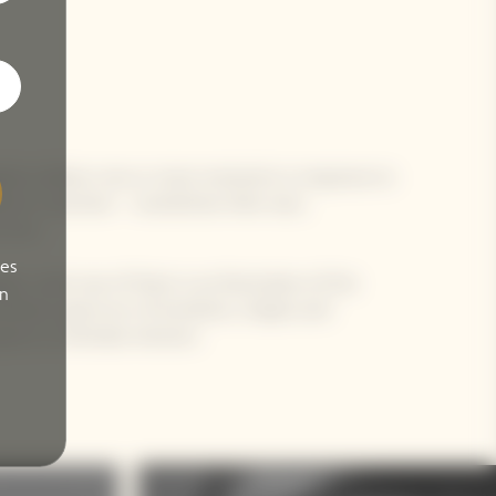
ers deliver one or more moments in response to
fferent countries – sometimes their own,
 love.
ses
s, each one of them is an illustration of the
on
ordinary spectrum of emotions, shapes and
ces to intimate interiors.