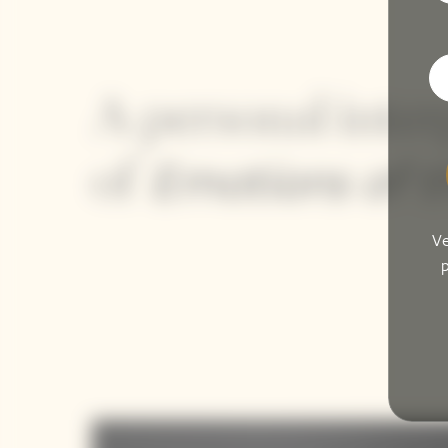
A personal inter
Emotions of t
of
Ve
p