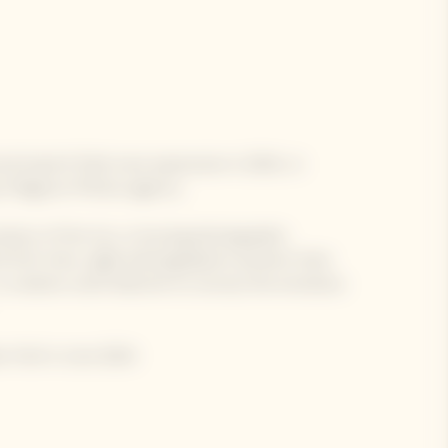
ral imprint finds new expression in 2024, in
ary Magnum Photos agency.
tions of the Sun
, a touring photographic
e first time, eight photographers present their
 a creative carte blanche to convey the emotions
w York in June 2024