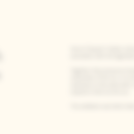
Veuve Clicquot’s Solaire cultu
h
association with the legend
s
Together, they announce
Emo
celebration of the Sun. For th
responses to the same brief:
inspired in them by the Sun.
The exhibition was held in Ne